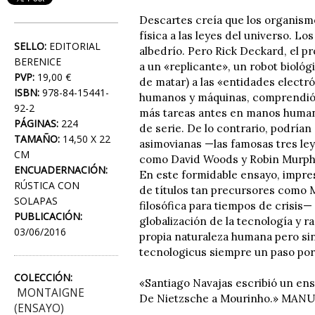
Descartes creía que los organism
física a las leyes del universo. 
SELLO:
EDITORIAL
albedrío. Pero Rick Deckard, el pr
BERENICE
a un «replicante», un robot biológ
PVP:
19,00 €
de matar) a las «entidades electr
ISBN:
978-84-15441-
humanos y máquinas, comprendió 
92-2
más tareas antes en manos humana
PÁGINAS:
224
de serie. De lo contrario, podrían
TAMAÑO:
14,50 X 22
asimovianas —las famosas tres ley
CM
como David Woods y Robin Murphy
ENCUADERNACIÓN:
En este formidable ensayo, impre
RÚSTICA CON
de títulos tan precursores como M
SOLAPAS
filosófica para tiempos de crisis—
PUBLICACIÓN:
globalización de la tecnología y 
03/06/2016
propia naturaleza humana pero sin
tecnologicus siempre un paso por
COLECCIÓN:
«Santiago Navajas escribió un en
MONTAIGNE
De Nietzsche a Mourinho.» MAN
(ENSAYO)