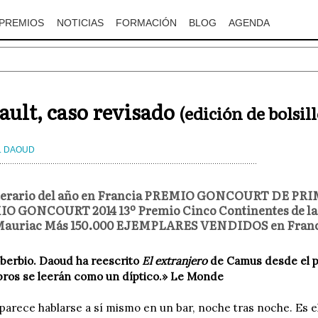
PREMIOS
NOTICIAS
FORMACIÓN
BLOG
AGENDA
ult, caso revisado
(edición de bolsill
L DAOUD
literario del año en Francia PREMIO GONCOURT DE P
O GONCOURT 2014 13º Premio Cinco Continentes de la 
Mauriac Más 150.000 EJEMPLARES VENDIDOS en Francia 
oberbio. Daoud ha reescrito
El extranjero
de Camus desde el pu
ibros se leerán como un díptico.» Le Monde
arece hablarse a sí mismo en un bar, noche tras noche. Es e