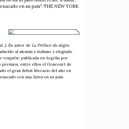
 amenazado en su país". THE NEW YORK
...
). Es autor de
La Préface du nègre
,
ucido al alemán e italiano y elogiado
re-enquête
, publicada en Argelia por
s premios, entre ellos el Goncourt de
ado el gran debut literario del año en
amenazado con una
fatwa
en su país.