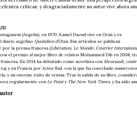
celentes críticas, y desgraciadamente su autor vive ahora
OUD
staganem (Argelia), en 1970, Kamel Daoud vive en Orán y es
l diario argelino
Quotidien d’Oran
. Sus artículos se publican
 por la prensa francesa (
Libération, Le Monde, Courrier International
con el premio al mejor libro de relatos Mohammed Dib en 2008, trad
ca francesa. En 2014 ha debutado como novelista con
Meursault, cont
rzaj y en Francia por Actes Sud, con la que ha cosechado numeroso
a, y un enorme éxito de ventas. Tras la salida de su libro, consider
abora regularmente con
Le Point
y
The New York Times
, y ha sido 
autor