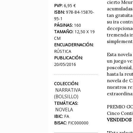
cierto Meurs
PVP:
6,95 €
acumuladas,
ISBN:
978-84-15870-
tan gratuit
95-1
su ira contr
PÁGINAS:
160
decepcionad
TAMAÑO:
12,50 X 19
tremenda inj
CM
simplemente
ENCUADERNACIÓN:
RÚSTICA
Esta novela
PUBLICACIÓN:
un juego ver
20/05/2016
poscolonial,
hasta la reu
novela de 
COLECCIÓN:
nuestros re
NARRATIVA
extraordina
(BOLSILLO)
TEMÁTICAS:
PREMIO GO
NOVELA
Cinco Conti
IBIC:
FA
VENDIDOS en
BISAC:
FIC000000
"Esta relec