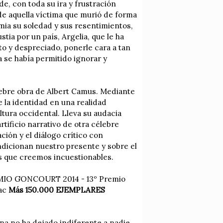
e, con toda su ira y frustración
 de aquella víctima que murió de forma
mia su soledad y sus resentimientos,
tia por un país, Argelia, que le ha
o y despreciado, ponerle cara a tan
ra se había permitido ignorar y
élebre obra de Albert Camus. Mediante
e la identidad en una realidad
ltura occidental. Lleva su audacia
rtificio narrativo de otra célebre
ación y el diálogo crítico con
dicionan nuestro presente y sobre el
es que creemos incuestionables.
IO GONCOURT 2014 - 13º Premio
iac
Más 150.000 EJEMPLARES
na no ha dejado indiferente a nadie,