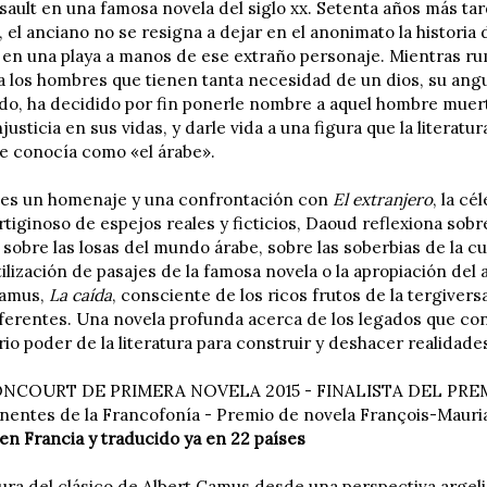
ault en una famosa novela del siglo xx. Setenta años más tard
 el anciano no se resigna a dejar en el anonimato la historia
a en una playa a manos de ese extraño personaje. Mientras ru
a los hombres que tienen tanta necesidad de un dios, su angus
o, ha decidido por fin ponerle nombre a aquel hombre muert
usticia en sus vidas, y darle vida a una figura que la literatu
 conocía como «el árabe».
 es un homenaje y una confrontación con
El extranjero
, la c
tiginoso de espejos reales y ficticios, Daoud reflexiona sobr
 sobre las losas del mundo árabe, sobre las soberbias de la cu
tilización de pasajes de la famosa novela o la apropiación del a
Camus,
La caída
, consciente de los ricos frutos de la tergivers
ferentes. Una novela profunda acerca de los legados que con
rio poder de la literatura para construir y deshacer realidad
NCOURT DE PRIMERA NOVELA 2015 - FINALISTA DEL PREM
nentes de la Francofonía - Premio de novela François-Maur
 Francia y traducido ya en 22 países
tura del clásico de Albert Camus desde una perspectiva argeli