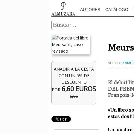
AUTORES
CATÁLOGO
Meursa
AUTOR:
KAME
AÑADIR A LA CESTA
CON UN 5% DE
El debút 
DESCUENTO
6,60 EUROS
DEL PREMI
POR
François-
6,95
«Un libro s
estos dos l
Un hombre p