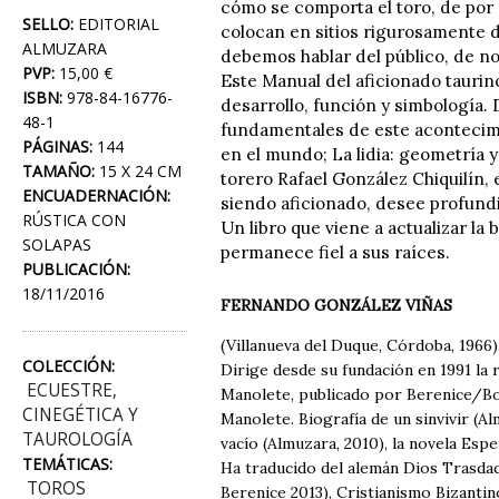
cómo se comporta el toro, de por q
SELLO:
EDITORIAL
colocan en sitios rigurosamente 
ALMUZARA
debemos hablar del público, de no
PVP:
15,00 €
Este Manual del aficionado taurin
ISBN:
978-84-16776-
desarrollo, función y simbología. 
48-1
fundamentales de este acontecimie
PÁGINAS:
144
en el mundo; La lidia: geometría 
TAMAÑO:
15 X 24 CM
torero Rafael González Chiquilín, 
ENCUADERNACIÓN:
siendo aficionado, desee profundi
RÚSTICA CON
Un libro que viene a actualizar l
SOLAPAS
permanece fiel a sus raíces.
PUBLICACIÓN:
18/11/2016
FERNANDO GONZÁLEZ VIÑAS
(Villanueva del Duque, Córdoba, 1966)
COLECCIÓN:
Dirige desde su fundación en 1991 la 
ECUESTRE,
Manolete, publicado por Berenice/Boo
CINEGÉTICA Y
Manolete. Biografía de un sinvivir (Alm
TAUROLOGÍA
vacío (Almuzara, 2010), la novela Espe
TEMÁTICAS:
Ha traducido del alemán Dios Trasdadá
TOROS
Berenice 2013), Cristianismo Bizantino