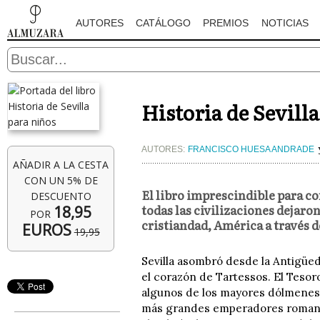
AUTORES
CATÁLOGO
PREMIOS
NOTICIAS
Historia de Sevill
AUTORES:
FRANCISCO HUESA ANDRADE
AÑADIR A LA CESTA
CON UN 5% DE
El libro imprescindible para co
DESCUENTO
todas las civilizaciones dejaro
18,95
POR
cristiandad, América a través de
EUROS
19,95
Sevilla asombró desde la Antigüed
el corazón de Tartessos. El Tesor
algunos de los mayores dólmenes d
más grandes emperadores romanos, 