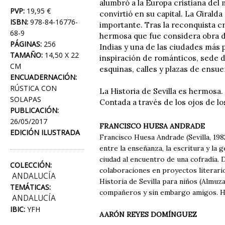
alumbró a la Europa cristiana del
PVP:
19,95 €
convirtió en su capital. La Girald
ISBN:
978-84-16776-
importante. Tras la reconquista cr
68-9
hermosa que fue considera obra d
PÁGINAS:
256
Indias y una de las ciudades más 
TAMAÑO:
14,50 X 22
inspiración de románticos, sede 
CM
esquinas, calles y plazas de ensue
ENCUADERNACIÓN:
RÚSTICA CON
La Historia de Sevilla es hermosa.
SOLAPAS
Contada a través de los ojos de lo
PUBLICACIÓN:
26/05/2017
FRANCISCO HUESA ANDRADE
EDICIÓN ILUSTRADA
Francisco Huesa Andrade (Sevilla, 1982
entre la enseñanza, la escritura y la 
ciudad al encuentro de una cofradía. D
COLECCIÓN:
colaboraciones en proyectos literario
ANDALUCÍA
Historia de Sevilla para niños (Almuza
TEMÁTICAS:
compañeros y sin embargo amigos. His
ANDALUCÍA
IBIC:
YFH
AARÓN REYES DOMÍNGUEZ