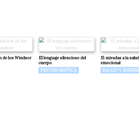
n de los Windsor
El lenguaje silencioso del
15 miradas a la salu
cuerpo
emocional
PSICOSOMÁTICA
SALUD Y BIENE