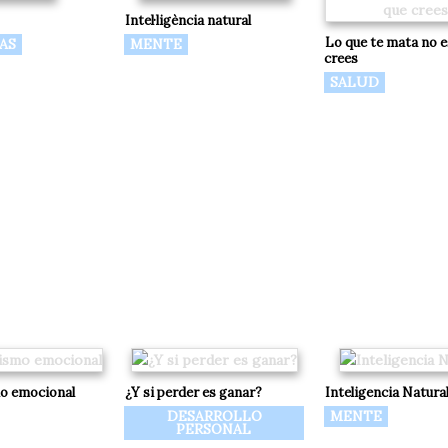
Intel·ligència natural
Lo que te mata no e
AS
MENTE
crees
SALUD
o emocional
¿Y si perder es ganar?
Inteligencia Natura
DESARROLLO
MENTE
PERSONAL