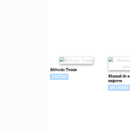
Método Temis
Manual de s
DIETAS
mujeres
MUJERES