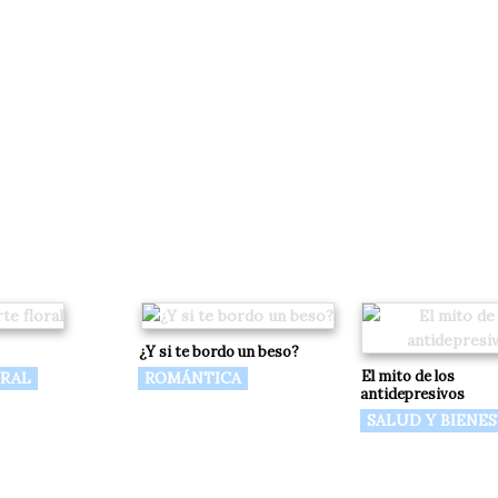
¿Y si te bordo un beso?
El mito de los
ORAL
ROMÁNTICA
antidepresivos
SALUD Y BIENE