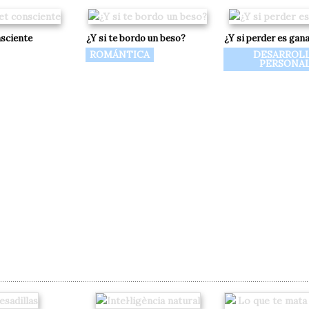
sciente
¿Y si te bordo un beso?
¿Y si perder es gan
ROMÁNTICA
DESARROL
PERSONA