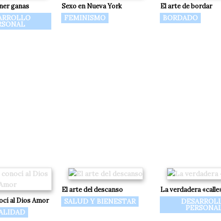
ner ganas
Sexo en Nueva York
El arte de bordar
ARROLLO
FEMINISMO
BORDADO
RSONAL
El arte del descanso
La verdadera «calle
cí al Dios Amor
SALUD Y BIENESTAR
DESARROL
PERSONA
ALIDAD