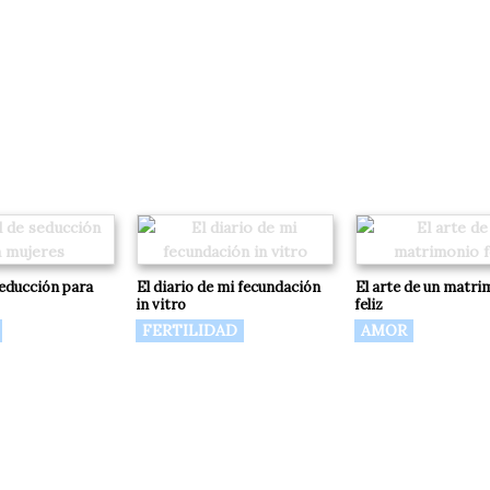
educción para
El diario de mi fecundación
El arte de un matri
in vitro
feliz
FERTILIDAD
AMOR