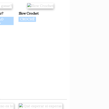
ar?
Slow Crochet
LO
CROCHÉ
L