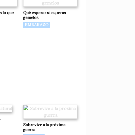
s lo que
Qué esperar si esperas
gemelos
EMBARAZO
l
Sobrevive a la próxima
guerra