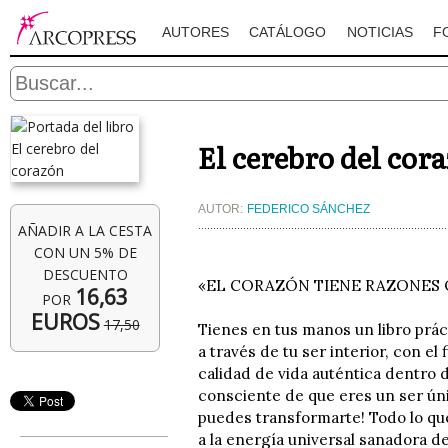
AUTORES
CATÁLOGO
NOTICIAS
F
El cerebro del cor
AUTOR:
FEDERICO SÁNCHEZ
AÑADIR A LA CESTA
CON UN 5% DE
DESCUENTO
«EL CORAZÓN TIENE RAZONES
16,63
POR
EUROS
17,50
Tienes en tus manos un libro prác
a través de tu ser interior, con e
calidad de vida auténtica dentro 
consciente de que eres un ser únic
puedes transformarte! Todo lo que
a la energía universal sanadora de