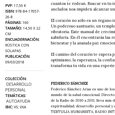
cuantos te rodean. Buscar en tu i
PVP:
17,50 €
anclados nos impiden alcanzar un 
ISBN:
978-84-17057-
26-8
El corazón no sólo es un órgano 
PÁGINAS:
160
Un poderoso santuario, un templo
TAMAÑO:
14,50 X 22
vibratoria. Este manual de crecimi
CM
sabiduría. En él encontrarás las 
ENCUADERNACIÓN:
bienestar y la ansiada paz emocion
RÚSTICA CON
SOLAPAS
El camino del corazón te espera pa
PUBLICACIÓN:
optimismo, la esperanza, la confia
09/03/2018
transforma tu vida en una experien
COLECCIÓN:
FEDERICO SÁNCHEZ
DESARROLLO
Federico Sánchez Arias es uno de lo
PERSONAL
mundo de la salud emocional. Direct
TEMÁTICAS:
de la Radio de 2010 a 2011, lleva más
AUTOAYUDA
espiritualidad, desarrollo personal y
IBIC:
VS; VXA
TERTULIA HUMANISTA, RADIO INTER, e