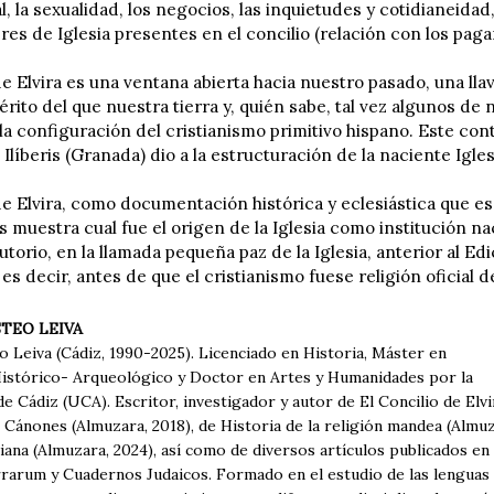
l, la sexualidad, los negocios, las inquietudes y cotidianeidad
es de Iglesia presentes en el concilio (relación con los paga
de Elvira es una ventana abierta hacia nuestro pasado, una ll
rito del que nuestra tierra y, quién sabe, tal vez algunos de
 la configuración del cristianismo primitivo hispano. Este co
Ilíberis (Granada) dio a la estructuración de la naciente Igl
 de Elvira, como documentación histórica y eclesiástica que es
s muestra cual fue el origen de la Iglesia como institución n
torio, en la llamada pequeña paz de la Iglesia, anterior al Edi
 es decir, antes de que el cristianismo fuese religión oficial
STEO LEIVA
o Leiva (Cádiz, 1990-2025). Licenciado en Historia, Máster en
istórico- Arqueológico y Doctor en Artes y Humanidades por la
e Cádiz (UCA). Escritor, investigador y autor de El Concilio de Elvi
 Cánones (Almuzara, 2018), de Historia de la religión mandea (Almu
tiana (Almuzara, 2024), así como de diversos artículos publicados en
rarum y Cuadernos Judaicos. Formado en el estudio de las lenguas c