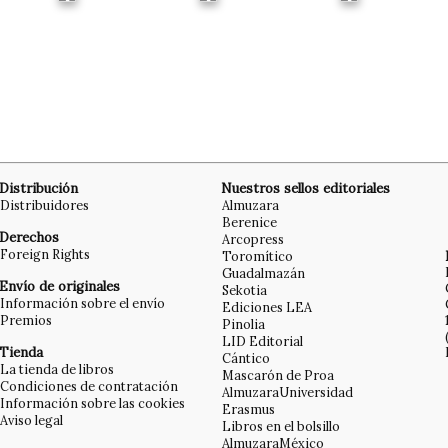
Distribución
Nuestros sellos editoriales
Distribuidores
Almuzara
Berenice
Derechos
Arcopress
Foreign Rights
Toromítico
Guadalmazán
Envío de originales
Sekotia
Información sobre el envío
Ediciones LEA
Premios
Pinolia
LID Editorial
Tienda
Cántico
La tienda de libros
Mascarón de Proa
Condiciones de contratación
AlmuzaraUniversidad
Información sobre las cookies
Erasmus
Aviso legal
Libros en el bolsillo
AlmuzaraMéxico