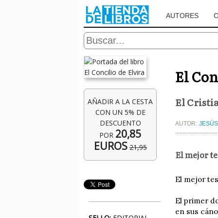
AUTORES
El Con
El Cristi
AÑADIR A LA CESTA
CON UN 5% DE
DESCUENTO
AUTOR:
JESÚS
20,85
POR
EUROS
21,95
El mejor te
El mejor tes
El primer d
en sus cánon
SELLO:
EDITORIAL