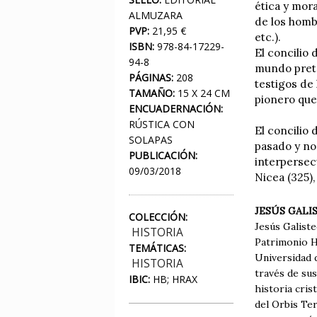
ética y mora
ALMUZARA
de los hombr
PVP:
21,95 €
etc.).
ISBN:
978-84-17229-
El concilio 
94-8
mundo preté
PÁGINAS:
208
testigos de
TAMAÑO:
15 X 24 CM
pionero que 
ENCUADERNACIÓN:
RÚSTICA CON
El concilio
SOLAPAS
pasado y no
PUBLICACIÓN:
interpersecu
09/03/2018
Nicea (325),
JESÚS GALI
COLECCIÓN:
Jesús Galiste
HISTORIA
Patrimonio H
TEMÁTICAS:
Universidad d
HISTORIA
través de sus
IBIC:
HB; HRAX
historia cris
del Orbis Ter