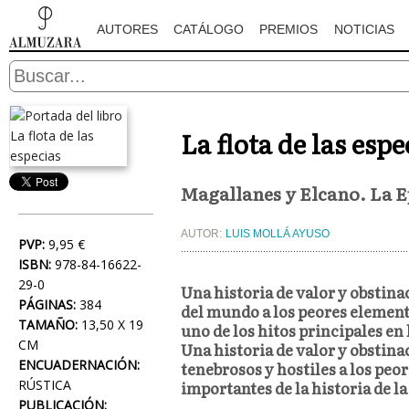
AUTORES
CATÁLOGO
PREMIOS
NOTICIAS
La flota de las esp
Magallanes y Elcano. La E
AUTOR:
LUIS MOLLÁ AYUSO
PVP:
9,95 €
ISBN:
978-84-16622-
29-0
Una historia de valor y obstin
PÁGINAS:
384
del mundo a los peores element
TAMAÑO:
13,50 X 19
uno de los hitos principales en
CM
Una historia de valor y obstina
ENCUADERNACIÓN:
tenebrosos y hostiles a los pe
RÚSTICA
importantes de la historia de 
PUBLICACIÓN: