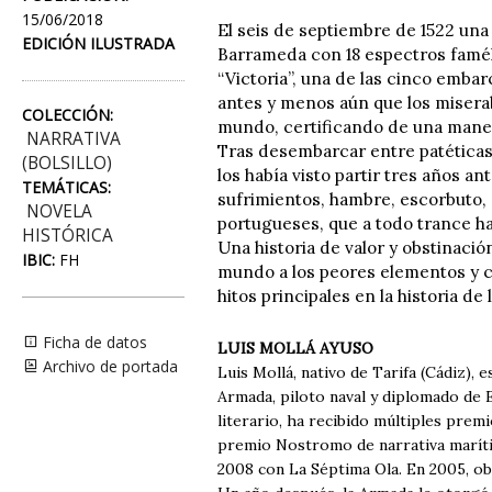
15/06/2018
El seis de septiembre de 1522 una
EDICIÓN ILUSTRADA
Barrameda con 18 espectros famél
“Victoria”, una de las cinco emb
antes y menos aún que los miserab
COLECCIÓN:
mundo, certificando de una manera
NARRATIVA
Tras desembarcar entre patéticas
(BOLSILLO)
los había visto partir tres años a
TEMÁTICAS:
sufrimientos, hambre, escorbuto, 
NOVELA
portugueses, que a todo trance hab
HISTÓRICA
Una historia de valor y obstinaci
IBIC:
FH
mundo a los peores elementos y c
hitos principales en la historia de
Ficha de datos
LUIS MOLLÁ AYUSO
Archivo de portada
Luis Mollá, nativo de Tarifa (Cádiz), 
Armada, piloto naval y diplomado de
literario, ha recibido múltiples prem
premio Nostromo de narrativa maríti
2008 con La Séptima Ola. En 2005, ob