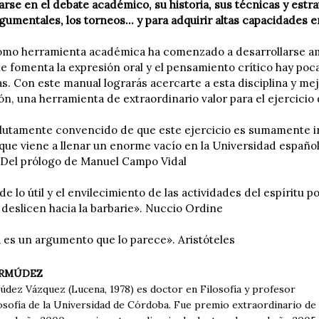
arse en el debate académico, su historia, sus técnicas y estr
gumentales, los torneos... y para adquirir altas capacidades e
omo herramienta académica ha comenzado a desarrollarse a
ue fomenta la expresión oral y el pensamiento crítico hay poc
s. Con este manual lograrás acercarte a esta disciplina y mej
, una herramienta de extraordinario valor para el ejercicio d
lutamente convencido de que este ejercicio es sumamente int
 que viene a llenar un enorme vacío en la Universidad español
 Del prólogo de Manuel Campo Vidal
de lo útil y el envilecimiento de las actividades del espíritu
deslicen hacia la barbarie». Nuccio Ordine
a es un argumento que lo parece». Aristóteles
ERMÚDEZ
dez Vázquez (Lucena, 1978) es doctor en Filosofía y profesor
losofía de la Universidad de Córdoba. Fue premio extraordinario de