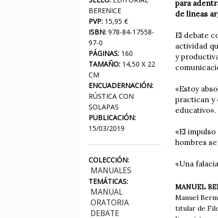
para adentr
BERENICE
de líneas ar
PVP:
15,95 €
ISBN:
978-84-17558-
El debate c
97-0
actividad q
PÁGINAS:
160
y productiva
TAMAÑO:
14,50 X 22
comunicación
CM
ENCUADERNACIÓN:
«Estoy abso
RÚSTICA CON
practican y
SOLAPAS
educativo».
PUBLICACIÓN:
15/03/2019
«El impulso 
hombres se 
COLECCIÓN:
«Una falaci
MANUALES
TEMÁTICAS:
MANUEL B
MANUAL
Manuel Bermú
ORATORIA
titular de Fi
DEBATE