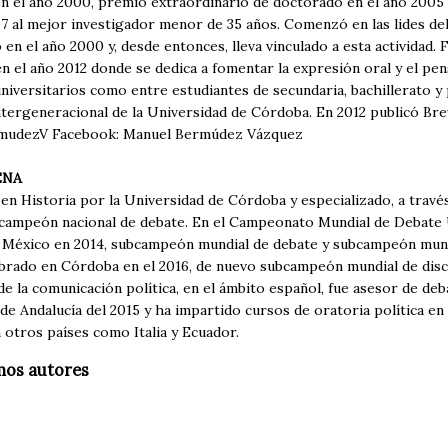
 en el año 2000, premio extraordinario de doctorado en el año 20
7 al mejor investigador menor de 35 años. Comenzó en las lides del
 en el año 2000 y, desde entonces, lleva vinculado a esta actividad.
 el año 2012 donde se dedica a fomentar la expresión oral y el pen
universitarios como entre estudiantes de secundaria, bachillerato 
tergeneracional de la Universidad de Córdoba. En 2012 publicó Breve
udezV Facebook: Manuel Bermúdez Vázquez
ENA
 en Historia por la Universidad de Córdoba y especializado, a travé
 campeón nacional de debate. En el Campeonato Mundial de Debate
 México en 2014, subcampeón mundial de debate y subcampeón mundi
ado en Córdoba en el 2016, de nuevo subcampeón mundial de discu
e la comunicación política, en el ámbito español, fue asesor de deba
de Andalucía del 2015 y ha impartido cursos de oratoria política e
 otros países como Italia y Ecuador.
mos autores