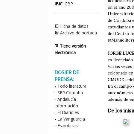
licenciatura
IBIC:
CBP
en el año 200
Universitario
de Córdoba en
Ficha de datos
estudiantes 
Archivo de portada
del Centro In
@ManuelBerm
Tiene versión
electrónica
JORGE LUC
es licenciado
Varias veces
DOSIER DE
celebrado en
PRENSA:
CMUDE celebr
-
Todo literatura
En el campo d
-
SER Córdoba
autonómicas 
-
Andalucía
además de en
Información
De los mis
-
El Diario.es
-
La Vanguardia
-
Es.noticias