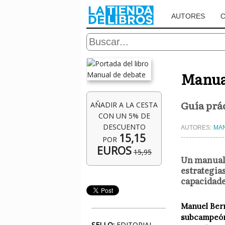
AUTORES
Manual
Guía prác
AÑADIR A LA CESTA
CON UN 5% DE
DESCUENTO
AUTORES:
MA
15,15
POR
EUROS
15,95
Un manual 
estrategias
capacidade
Manuel Berm
subcampeón 
SELLO:
EDITORIAL