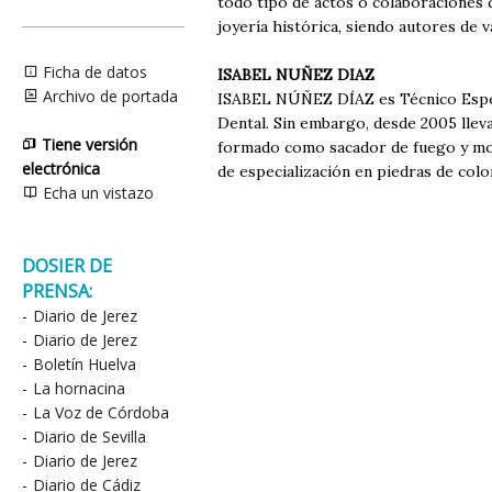
todo tipo de actos o colaboraciones q
joyería histórica, siendo autores de v
Ficha de datos
ISABEL NUÑEZ DIAZ
Archivo de portada
ISABEL NÚÑEZ DÍAZ es Técnico Especi
Dental. Sin embargo, desde 2005 llev
Tiene versión
formado como sacador de fuego y mode
electrónica
de especialización en piedras de colo
Echa un vistazo
DOSIER DE
PRENSA:
-
Diario de Jerez
-
Diario de Jerez
-
Boletín Huelva
-
La hornacina
-
La Voz de Córdoba
-
Diario de Sevilla
-
Diario de Jerez
-
Diario de Cádiz