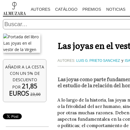
AUTORES
CATÁLOGO
PREMIOS
NOTICIAS
Las joyas en el ves
y
AUTORES:
LUIS G. PRIETO SANCHEZ
IS
AÑADIR A LA CESTA
CON UN 5% DE
Las joyas como parte fundament
DESCUENTO
el estudio de la relación del h
21,85
POR
EUROS
23,00
A lo largo de la historia, las joy
o la frivolidad del ser humano, si
por otras muchas razones. Deben 
aspectos fundamentales en la con
o políticas; el comportamiento de