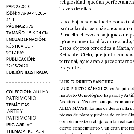
religiosidad, quedan perfectamen
PVP:
23,00 €
través de ellas.
ISBN:
978-84-18205-
49-1
Las alhajas han actuado como test
PÁGINAS:
376
particular de las imágenes mariana
TAMAÑO:
15 X 24 CM
Para ello el exvoto ha jugado un
ENCUADERNACIÓN:
agradecimiento al favor recibido, 
RÚSTICA CON
Estos objetos ofrecidos a María, 
SOLAPAS
Reina del Cielo, que junto con sus
PUBLICACIÓN:
terrenal, ayudarán a presentarnos
22/05/2020
creyentes.
EDICIÓN ILUSTRADA
LUIS G. PRIETO SANCHEZ
LUIS PRIETO SÁNCHEZ, es Arquitecto 
ARTE Y
COLECCIÓN:
Instituto Gemológico Español y Artífi
PATRIMONIO
Arquitecto Técnico, aunque comparte c
TEMÁTICAS:
ALMA MÁTER. La marca desarrolla sus 
ARTE Y
piezas de plata y piedras de color. S
PATRIMONIO
combinan este trabajo con la realizac
IBIC:
AGR; AC
cierto conocimiento y un gran interés
THEMA:
AFKG, AGR