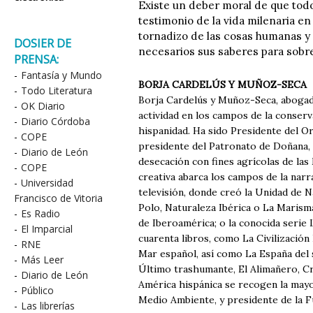
Existe un deber moral de que todo
testimonio de la vida milenaria en
tornadizo de las cosas humanas y
DOSIER DE
necesarios sus saberes para sobre
PRENSA:
-
Fantasía y Mundo
BORJA CARDELÚS Y MUÑOZ-SECA
-
Todo Literatura
Borja Cardelús y Muñoz-Seca, abogad
-
OK Diario
actividad en los campos de la conserva
-
Diario Córdoba
hispanidad. Ha sido Presidente del 
-
COPE
presidente del Patronato de Doñana, 
-
Diario de León
desecación con fines agrícolas de las
-
COPE
creativa abarca los campos de la narrat
-
Universidad
televisión, donde creó la Unidad de N
Francisco de Vitoria
Polo, Naturaleza Ibérica o La Marisma
-
Es Radio
de Iberoamérica; o la conocida serie 
-
El Imparcial
cuarenta libros, como La Civilización
-
RNE
Mar español, así como La España del s
-
Más Leer
Último trashumante, El Alimañero, Cró
-
Diario de León
América hispánica se recogen la mayo
-
Público
Medio Ambiente, y presidente de la Fu
-
Las librerías