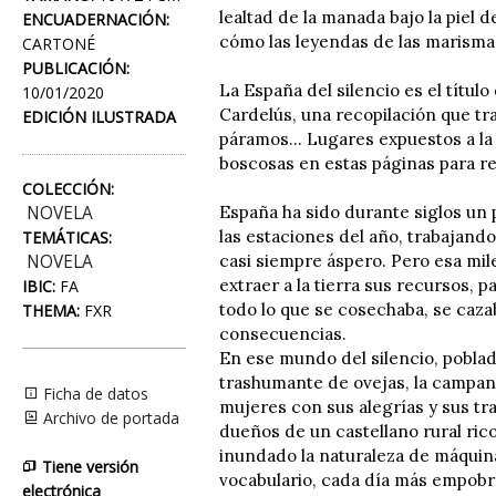
lealtad de la manada bajo la piel d
ENCUADERNACIÓN:
cómo las leyendas de las marisma
CARTONÉ
PUBLICACIÓN:
La España del silencio es el títul
10/01/2020
Cardelús, una recopilación que tra
EDICIÓN ILUSTRADA
páramos... Lugares expuestos a la
boscosas en estas páginas para rev
COLECCIÓN:
NOVELA
España ha sido durante siglos un p
las estaciones del año, trabajando
TEMÁTICAS:
NOVELA
casi siempre áspero. Pero esa mil
extraer a la tierra sus recursos, 
IBIC:
FA
todo lo que se cosechaba, se caza
THEMA:
FXR
consecuencias.
En ese mundo del silencio, poblad
trashumante de ovejas, la campana
Ficha de datos
mujeres con sus alegrías y sus tr
Archivo de portada
dueños de un castellano rural rico
inundado la naturaleza de máquina
Tiene versión
vocabulario, cada día más empobr
electrónica