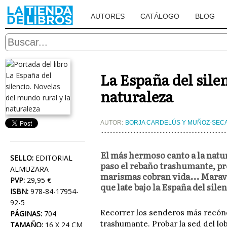
AUTORES
CATÁLOGO
BLOG
La España del sile
naturaleza
AUTOR:
BORJA CARDELÚS Y MUÑOZ-SEC
El más hermoso canto a la natur
SELLO:
EDITORIAL
paso el rebaño trashumante, pro
ALMUZARA
marismas cobran vida... Maravi
PVP:
29,95 €
que late bajo la España del sile
ISBN:
978-84-17954-
92-5
Recorrer los senderos más recóndi
PÁGINAS:
704
trashumante. Probar la sed del lo
TAMAÑO:
16 X 24 CM