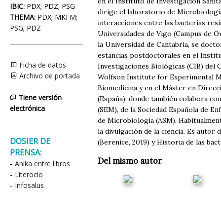
en el Instituto de Investigación Sanita
IBIC:
PDX; PDZ; PSG
dirige el laboratorio de Microbiología
THEMA:
PDX; MKFM;
interacciones entre las bacterias resi
PSG; PDZ
Universidades de Vigo (Campus de Ou
la Universidad de Cantabria, se docto
estancias postdoctorales en el Instit
Ficha de datos
Investigaciones Biológicas (CIB) del
Archivo de portada
Wolfson Institute for Experimental M
Biomedicina y en el Máster en Direcc
Tiene versión
(España), donde también colabora co
electrónica
(SEM), de la Sociedad Española de En
de Microbiología (ASM). Habitualment
la divulgación de la ciencia. Es autor
DOSIER DE
(Berenice, 2019) y Historia de las ba
PRENSA:
Del mismo autor
-
Anika entre libros
-
Literocio
-
Infosalus