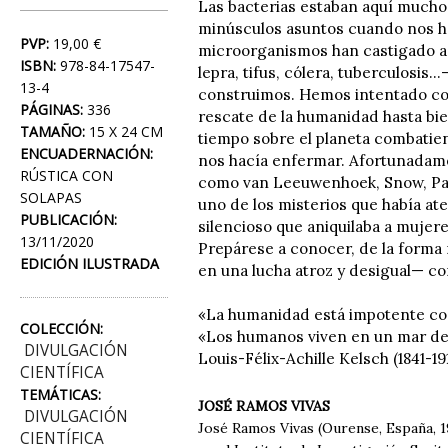
Las bacterias estaban aquí mucho 
minúsculos asuntos cuando nos h
PVP:
19,00 €
microorganismos han castigado a n
ISBN:
978-84-17547-
lepra, tifus, cólera, tuberculosi
13-4
construimos. Hemos intentado com
PÁGINAS:
336
rescate de la humanidad hasta bie
TAMAÑO:
15 X 24 CM
tiempo sobre el planeta combatie
ENCUADERNACIÓN:
nos hacía enfermar. Afortunadame
RÚSTICA CON
como van Leeuwenhoek, Snow, Past
SOLAPAS
uno de los misterios que había at
PUBLICACIÓN:
silencioso que aniquilaba a mujere
13/11/2020
Prepárese a conocer, de la forma 
EDICIÓN ILUSTRADA
en una lucha atroz y desigual— co
«La humanidad está impotente con
COLECCIÓN:
«Los humanos viven en un mar de 
DIVULGACIÓN
Louis-Félix-Achille Kelsch (1841-191
CIENTÍFICA
TEMÁTICAS:
JOSÉ RAMOS VIVAS
DIVULGACIÓN
José Ramos Vivas (Ourense, España, 19
CIENTÍFICA