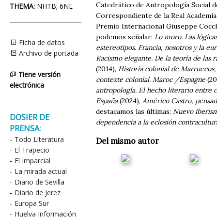
Catedrático de Antropología Social d
THEMA:
NHTB; 6NE
Correspondiente de la Real Academia 
Premio Internacional Giuseppe Cocchi
podemos señalar:
Lo moro. Las lógicas
Ficha de datos
estereotipos. Francia, nosotros y la eu
Archivo de portada
Racismo elegante. De la teoría de las ra
(2014),
Historia colonial de Marruecos,
Tiene versión
contexte colonial. Maroc /Espagne
(20
electrónica
antropología. El hecho literario entre 
España
(2024),
Américo Castro, pensad
destacamos las últimas:
Nuevo iberism
DOSIER DE
dependencia a la eclosión contracultur
PRENSA:
-
Todo Literatura
Del mismo autor
-
El Trapecio
-
El Imparcial
-
La mirada actual
-
Diario de Sevilla
-
Diario de Jerez
-
Europa Sur
-
Huelva Información