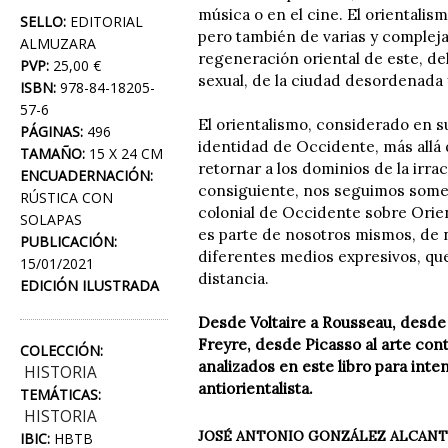
música o en el cine. El orientalis
SELLO:
EDITORIAL
pero también de varias y complej
ALMUZARA
regeneración oriental de este, del
PVP:
25,00 €
sexual, de la ciudad desordenada y
ISBN:
978-84-18205-
57-6
El orientalismo, considerado en 
PÁGINAS:
496
identidad de Occidente, más allá 
TAMAÑO:
15 X 24 CM
retornar a los dominios de la irrac
ENCUADERNACIÓN:
consiguiente, nos seguimos somet
RÚSTICA CON
colonial de Occidente sobre Orien
SOLAPAS
es parte de nosotros mismos, de n
PUBLICACIÓN:
diferentes medios expresivos, qu
15/01/2021
distancia.
EDICIÓN ILUSTRADA
Desde Voltaire a Rousseau, desde
Freyre, desde Picasso al arte co
COLECCIÓN:
analizados en este libro para inte
HISTORIA
antiorientalista.
TEMÁTICAS:
HISTORIA
JOSÉ ANTONIO GONZÁLEZ ALCAN
IBIC:
HBTB