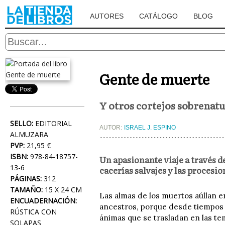
AUTORES
CATÁLOGO
BLOG
Gente de muerte
Y otros cortejos sobrenatu
SELLO:
EDITORIAL
AUTOR:
ISRAEL J. ESPINO
ALMUZARA
PVP:
21,95 €
ISBN:
978-84-18757-
Un apasionante viaje a través de
13-6
cacerías salvajes y las procesi
PÁGINAS:
312
TAMAÑO:
15 X 24 CM
Las almas de los muertos aúllan en
ENCUADERNACIÓN:
ancestros, porque desde tiempos 
RÚSTICA CON
ánimas que se trasladan en las t
SOLAPAS