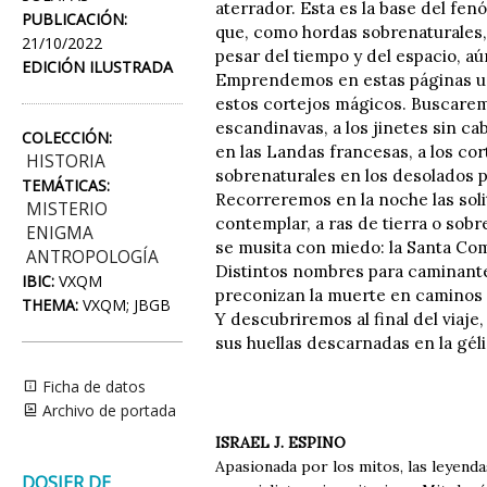
aterrador. Esta es la base del fe
PUBLICACIÓN:
que, como hordas sobrenaturales, 
21/10/2022
pesar del tiempo y del espacio, a
EDICIÓN ILUSTRADA
Emprendemos en estas páginas un v
estos cortejos mágicos. Buscaremos
escandinavas, a los jinetes sin c
COLECCIÓN:
en las Landas francesas, a los cor
HISTORIA
sobrenaturales en los desolados 
TEMÁTICAS:
Recorreremos en la noche las solit
MISTERIO
contemplar, a ras de tierra o sobr
ENIGMA
se musita con miedo: la Santa Com
ANTROPOLOGÍA
Distintos nombres para caminantes 
IBIC:
VXQM
preconizan la muerte en caminos 
THEMA:
VXQM; JBGB
Y descubriremos al final del viaj
sus huellas descarnadas en la gél
Ficha de datos
Archivo de portada
ISRAEL J. ESPINO
Apasionada por los mitos, las leyendas
DOSIER DE