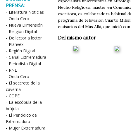
especialista universitaria en Mitolog
PRENSA:
Hecho Religioso, máster en Comunicaci
-
Literatura Noticias
escritora, es colaboradora habitual d
-
Onda Cero
programa de televisión Cuarto Mileni
-
Nueva Dimensión
emisarios del Más Allá, que inició co
-
Religión Digital
Del mismo autor
-
De lector a lector
-
Planvex
-
Región Digital
-
Canal Extrremadura
-
Periodista Digital
-
RNE
-
Onda Cero
-
El seccreto de la
caverna
-
COPE
-
La escóbula de la
brújula
-
El Periódico de
Extremadura
-
Mujer Extremadura