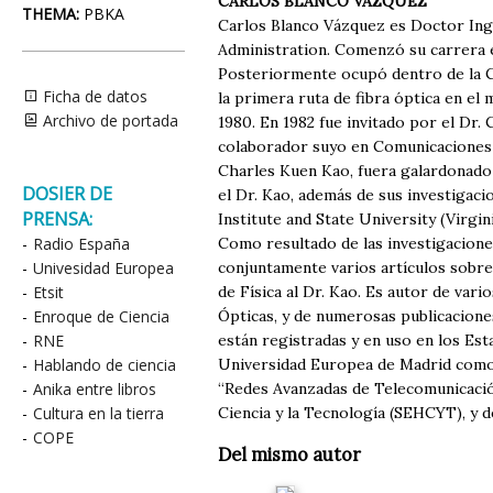
CARLOS BLANCO VÁZQUEZ
THEMA:
PBKA
Carlos Blanco Vázquez es Doctor Inge
Administration. Comenzó su carrera e
Posteriormente ocupó dentro de la Co
Ficha de datos
la primera ruta de fibra óptica en el 
Archivo de portada
1980. En 1982 fue invitado por el Dr. 
colaborador suyo en Comunicaciones Ó
Charles Kuen Kao, fuera galardonado 
DOSIER DE
el Dr. Kao, además de sus investigac
PRENSA:
Institute and State University (Virg
-
Radio España
Como resultado de las investigaciones
-
Univesidad Europea
conjuntamente varios artículos sobre 
-
Etsit
de Física al Dr. Kao. Es autor de var
-
Enroque de Ciencia
Ópticas, y de numerosas publicaciones
-
RNE
están registradas y en uso en los Est
-
Hablando de ciencia
Universidad Europea de Madrid como P
-
Anika entre libros
“Redes Avanzadas de Telecomunicació
-
Cultura en la tierra
Ciencia y la Tecnología (SEHCYT), y 
-
COPE
Del mismo autor