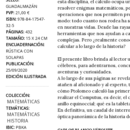
esta disciplina, el cálculo ocupa 
GUADALMAZÁN
resolver enigmas matemáticos, p
PVP:
21,00 €
operaciones que nos permiten pre
ISBN:
978-84-17547-
modo: todo cuanto nos rodea ha si
32-5
en nuestras vidas. Desde las rayas
PÁGINAS:
432
herramientas que nos ayudan a cal
TAMAÑO:
15 X 24 CM
complejas. Pero ¿realmente conoc
ENCUADERNACIÓN:
calcular a lo largo de la historia?
RÚSTICA CON
SOLAPAS
El presente libro brinda al lector
PUBLICACIÓN:
célebres, para adentrarnos, concr
25/09/2020
aventuras y curiosidades.
EDICIÓN ILUSTRADA
A lo largo de sus páginas se reve
atañen al aficionado y al experto
cómo Ptolomeo calculó las primera
COLECCIÓN:
realizar el Computus, es decir, el 
MATEMÁTICAS
anillo equinoccial; qué es la tabl
TEMÁTICAS:
En definitiva, un caudal de inte
MATEMÁTICAS
óptica panorámica de la historia d
HISTORIA
IBIC:
PBKA