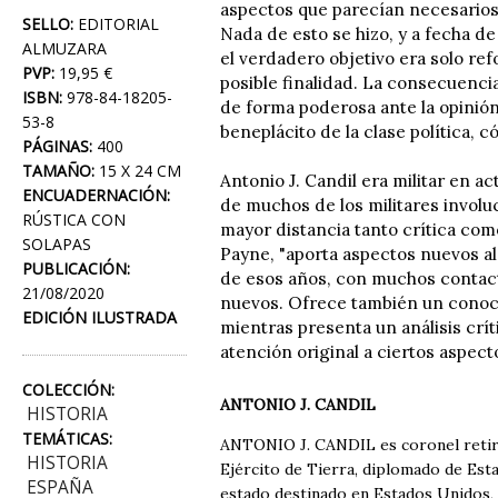
aspectos que parecían necesarios, 
SELLO:
EDITORIAL
Nada de esto se hizo, y a fecha d
ALMUZARA
el verdadero objetivo era solo ref
PVP:
19,95 €
posible finalidad. La consecuenci
ISBN:
978-84-18205-
de forma poderosa ante la opinión
53-8
beneplácito de la clase política, c
PÁGINAS:
400
TAMAÑO:
15 X 24 CM
Antonio J. Candil era militar en 
ENCUADERNACIÓN:
de muchos de los militares involu
RÚSTICA CON
mayor distancia tanto crítica com
SOLAPAS
Payne, "aporta aspectos nuevos al
PUBLICACIÓN:
de esos años, con muchos contact
21/08/2020
nuevos. Ofrece también un conocim
EDICIÓN ILUSTRADA
mientras presenta un análisis crí
atención original a ciertos aspect
COLECCIÓN:
ANTONIO J. CANDIL
HISTORIA
TEMÁTICAS:
ANTONIO J. CANDIL es coronel retir
HISTORIA
Ejército de Tierra, diplomado de Est
ESPAÑA
estado destinado en Estados Unidos, G