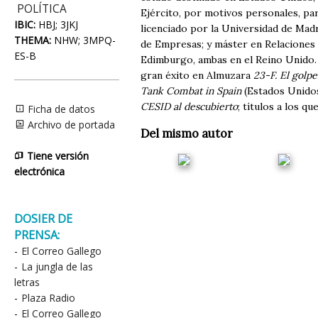
POLÍTICA
Ejército, por motivos personales, par
IBIC:
HBJ; 3JKJ
licenciado por la Universidad de Madr
THEMA:
NHW; 3MPQ-
de Empresas; y máster en Relaciones 
ES-B
Edimburgo, ambas en el Reino Unido. 
gran éxito en Almuzara
23-F. El golpe
Tank Combat in Spain
(Estados Unidos
CESID al descubierto
; títulos a los q
Ficha de datos
Archivo de portada
Del mismo autor
Tiene versión
electrónica
DOSIER DE
PRENSA:
-
El Correo Gallego
-
La jungla de las
letras
-
Plaza Radio
-
El Correo Gallego