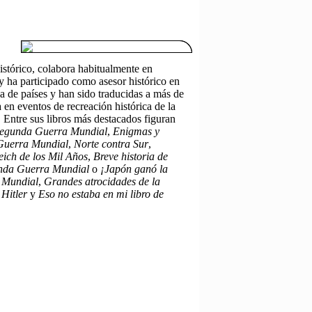
 histórico, colabora habitualmente en
 y ha participado como asesor histórico en
a de países y han sido traducidas a más de
a en eventos de recreación histórica de la
Entre sus libros más destacados figuran
 Segunda Guerra Mundial
,
Enigmas y
 Guerra Mundial
,
Norte contra Sur
,
eich de los Mil Años
,
Breve historia de
unda Guerra Mundial
o
¡Japón ganó la
a Mundial
,
Grandes atrocidades de la
 Hitler
y
Eso no estaba en mi libro de