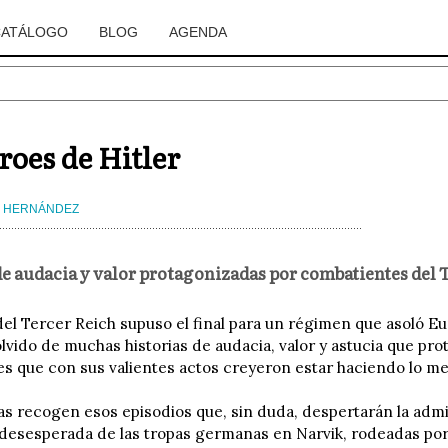
CATÁLOGO
BLOG
AGENDA
roes de Hitler
S HERNÁNDEZ
de audacia y valor protagonizadas por combatientes del 
del Tercer Reich supuso el final para un régimen que asoló E
olvido de muchas historias de audacia, valor y astucia que pr
s que con sus valientes actos creyeron estar haciendo lo me
as recogen esos episodios que, sin duda, despertarán la admir
desesperada de las tropas germanas en Narvik, rodeadas por la