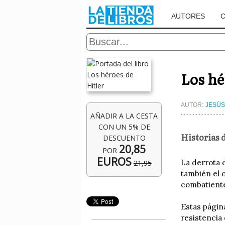
AUTORES
Los hé
AUTOR:
JESÚ
AÑADIR A LA CESTA
CON UN 5% DE
Historias 
DESCUENTO
20,85
POR
EUROS
La derrota 
21,95
también el 
combatiente
Estas págin
resistencia 