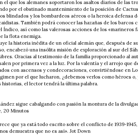
n el que los alemanes soportaron los asaltos diarios de las t
sando por el obstinado mantenimiento de la posición de Cactu
los blindados y los bombardeos aéreos o la heroica defensa 
caidistas. También podrá conocer las hazañas de los barcos co
 el Índico, así como las valerosas acciones de los «marineros
e la flota enemiga.
uye la historia inédita de un oficial alemán que, después de s
so, encabezó una insólita misión de exploración al sur del Sá
bres. Gracias al testimonio de la familia proporcionado al aut
alen por primera vez a la luz. Por la valentía y el arrojo que
os con ascensos y condecoraciones, convirtiéndose en Los 
égimen por el que lucharon, ¿debemos verlos como héroes o, p
historias, el lector tendrá la última palabra.
ández sigue cabalgando con pasión la montura de la divulga
, 20 Minutos
ce que ya está todo escrito sobre el conflicto de 1939-1945, 
os demuestra que no es así». Jot Down