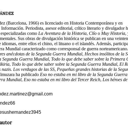
NÁNDEZ
ez (Barcelona, 1966) es licenciado en Historia Contemporánea y en
 Información. Periodista, asesor editorial, crítico literario y divulgador
 especializadas como
La Aventura de la Historia
,
Clío
o
Muy Historia
,
mentales. Sus obras de divulgación histórica se publican en una veinten
idiomas, entre ellos el chino, el lituano o el islandés. Además, particip
a Mundial caracterizado como corresponsal de guerra norteamericano. 
ores anécdotas de la Segunda Guerra Mundial
,
Hechos insólitos de la
 la Segunda Guerra Mundial
,
Todo lo que debe saber sobre la Primera
kiria
,
Todo lo que debe saber sobre la Segunda Guerra Mundial
,
El R
s nazis. Los verdugos de las SS
,
Pequeñas grandes historias de la Seg
Almuzara ha publicado
Eso no estaba en mi libro de la Segunda Guerr
rra Mundial
,
Eso no estaba en mi libro del Tercer Reich
,
Los héroes de
ndez.martinez@gmail.com
andez66
jesushernandez3945
autor