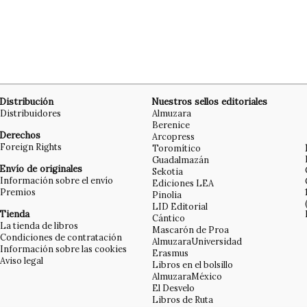
Distribución
Nuestros sellos editoriales
Distribuidores
Almuzara
Berenice
Derechos
Arcopress
Foreign Rights
Toromítico
Guadalmazán
Envío de originales
Sekotia
Información sobre el envío
Ediciones LEA
Premios
Pinolia
LID Editorial
Tienda
Cántico
La tienda de libros
Mascarón de Proa
Condiciones de contratación
AlmuzaraUniversidad
Información sobre las cookies
Erasmus
Aviso legal
Libros en el bolsillo
AlmuzaraMéxico
El Desvelo
Libros de Ruta