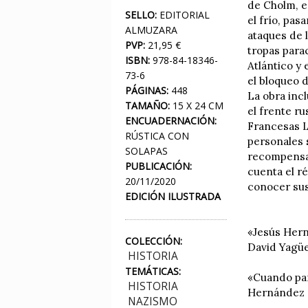
de Cholm, e
SELLO:
EDITORIAL
el frío, pa
ALMUZARA
ataques de 
PVP:
21,95 €
tropas para
ISBN:
978-84-18346-
Atlántico y
73-6
el bloqueo d
PÁGINAS:
448
La obra incl
TAMAÑO:
15 X 24 CM
el frente ru
ENCUADERNACIÓN:
Francesas Li
RÚSTICA CON
personales s
SOLAPAS
recompensad
PUBLICACIÓN:
cuenta el r
20/11/2020
conocer sus 
EDICIÓN ILUSTRADA
«Jesús Hern
COLECCIÓN:
David Yagüe
HISTORIA
TEMÁTICAS:
«Cuando pare
HISTORIA
Hernández n
NAZISMO