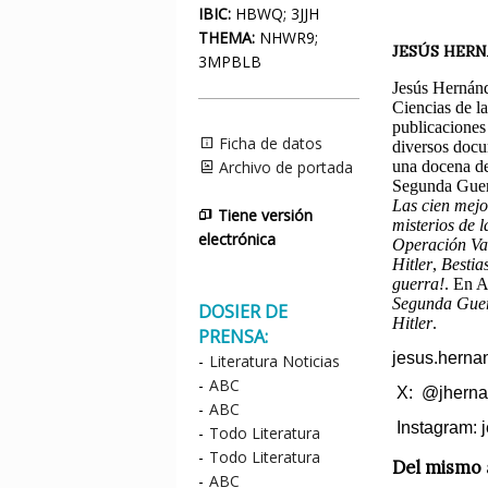
IBIC:
HBWQ; 3JJH
THEMA:
NHWR9;
JESÚS HER
3MPBLB
Jesús Hernánd
Ciencias de la
publicaciones
Ficha de datos
diversos docu
Archivo de portada
una docena de 
Segunda Guerr
Las cien mej
Tiene versión
misterios de
electrónica
Operación Val
Hitler
,
Bestia
guerra!
. En 
Segunda Gue
DOSIER DE
Hitler
.
PRENSA:
jesus.herna
-
Literatura Noticias
-
ABC
X:
@jhern
-
ABC
Instagram: 
-
Todo Literatura
-
Todo Literatura
Del mismo 
-
ABC