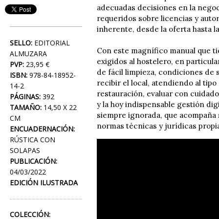
adecuadas decisiones en la negoc
requeridos sobre licencias y auto
inherente, desde la oferta hasta l
SELLO:
EDITORIAL
Con este magnífico manual que ti
ALMUZARA
exigidos al hostelero, en particul
PVP:
23,95 €
de fácil limpieza, condiciones de 
ISBN:
978-84-18952-
recibir el local, atendiendo al ti
14-2
restauración, evaluar con cuidado
PÁGINAS:
392
y la hoy indispensable gestión digi
TAMAÑO:
14,50 X 22
siempre ignorada, que acompaña s
CM
normas técnicas y jurídicas propia
ENCUADERNACIÓN:
RÚSTICA CON
SOLAPAS
PUBLICACIÓN:
04/03/2022
EDICIÓN ILUSTRADA
COLECCIÓN: