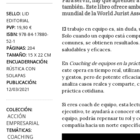
también. Este libro ofrece amba
mundial de la World Jurist Ass
SELLO:
LID
EDITORIAL
PVP:
19,90 €
El trabajo en equipo es, sin duda
ISBN:
978-84-17880-
Solo cuando un equipo está compro
52-1
comunes, se obtienen resultados. 
PÁGINAS:
204
saludables y eficaces.
TAMAÑO:
15 X 22 CM
ENCUADERNACIÓN:
En
Coaching de equipos en la práct
RÚSTICA CON
este opera en tiempo real, utiliza
SOLAPAS
y gestos, pero de potente eficaci
PUBLICACIÓN:
analiza casos reales y comparte, 
12/03/2021
práctica cotidiana.
Si eres coach de equipo, esta lect
COLECCIÓN:
ejecutivo, te ayudará a conocer ot
ACCIÓN
equipo, podrás repensar tu rol y 
EMPRESARIAL
compañía hacia un norte específi
TEMÁTICAS:
COACHING