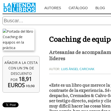
AUTORES
CATÁLOGO
BLOG
Coaching de equipo
Artesanías de acompañamie
líderes
AÑADIR A LA CESTA
CON UN 5% DE
AUTOR:
LUIS ÁNGEL CARCHAK
DESCUENTO
18,91
POR
EUROS
«Este es un libro que merece la 
19,90
contraste de la experiencia. Sé 
despacho, Cremades & Calvo-Sot
ser testigo directo, sujeto y cl
muy difícil hacer las cosas bie
Para servir, hay que aprender a