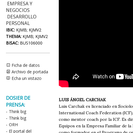
EMPRESA Y
NEGOCIOS
DESARROLLO
PERSONAL
IBIC:
KJMB; KJMV2
THEMA:
KJMB; KJMV2
BISAC:
BUS106000
Ficha de datos
Archivo de portada
Echa un vistazo
DOSIER DE
LUIS ÁNGEL CARCHAK
PRENSA:
Luis Carchak es licenciado en Sociol
-
Think big
International Coach Federation (ICF)
-
Think big
como mentor coach por la ICF. Es di
-
ORH
Equipos en la Empresa Familiar de la
-
El portal del
como formador en el Programa de cer