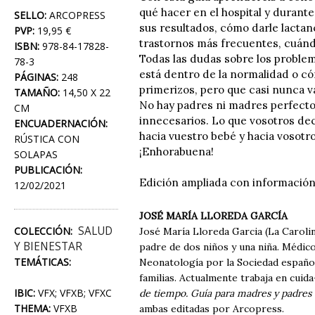
qué hacer en el hospital y durante
SELLO:
ARCOPRESS
sus resultados, cómo darle lactanc
PVP:
19,95 €
trastornos más frecuentes, cuándo
ISBN:
978-84-17828-
Todas las dudas sobre los proble
78-3
está dentro de la normalidad o 
PÁGINAS:
248
primerizos, pero que casi nunca va
TAMAÑO:
14,50 X 22
No hay padres ni madres perfectos
CM
innecesarios. Lo que vosotros de
ENCUADERNACIÓN:
hacia vuestro bebé y hacia vosotro
RÚSTICA CON
¡Enhorabuena!
SOLAPAS
PUBLICACIÓN:
Edición ampliada con información
12/02/2021
JOSÉ MARÍA LLOREDA GARCÍA
SALUD
COLECCIÓN:
José María Lloreda Garcia (La Carolina
Y BIENESTAR
padre de dos niños y una niña. Médico
TEMÁTICAS:
Neonatología por la Sociedad española
familias. Actualmente trabaja en cuid
IBIC:
VFX; VFXB; VFXC
de tiempo. Guía para madres y padres
THEMA:
VFXB
ambas editadas por Arcopress.