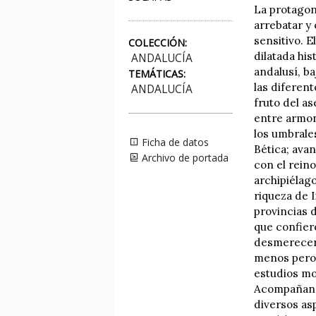
La protagoni
arrebatar y 
sensitivo. E
COLECCIÓN:
dilatada hi
ANDALUCÍA
andalusí, b
TEMÁTICAS:
las diferen
ANDALUCÍA
fruto del a
entre armon
los umbrales
Ficha de datos
Bética; ava
Archivo de portada
con el rein
archipiélag
riqueza de 
provincias 
que confier
desmerecer 
menos pero 
estudios mo
Acompañan a
diversos as