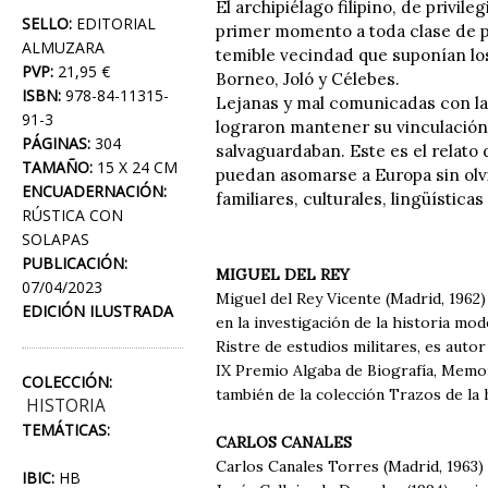
El archipiélago filipino, de privi
SELLO:
EDITORIAL
primer momento a toda clase de pe
ALMUZARA
temible vecindad que suponían los
PVP:
21,95 €
Borneo, Joló y Célebes.
ISBN:
978-84-11315-
Lejanas y mal comunicadas con la 
91-3
lograron mantener su vinculación 
PÁGINAS:
304
salvaguardaban. Este es el relato
TAMAÑO:
15 X 24 CM
puedan asomarse a Europa sin olv
ENCUADERNACIÓN:
familiares, culturales, lingüístic
RÚSTICA CON
SOLAPAS
PUBLICACIÓN:
MIGUEL DEL REY
07/04/2023
Miguel del Rey Vicente (Madrid, 1962)
EDICIÓN ILUSTRADA
en la investigación de la historia mo
Ristre de estudios militares, es auto
IX Premio Algaba de Biografía, Memo
COLECCIÓN:
también de la colección Trazos de la h
HISTORIA
TEMÁTICAS:
CARLOS CANALES
Carlos Canales Torres (Madrid, 1963) e
IBIC:
HB