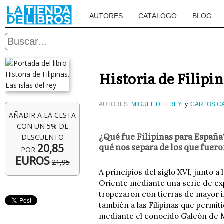
AUTORES
CATÁLOGO
BLOG
Historia de Filipin
y
AUTORES:
MIGUEL DEL REY
CARLOS C
AÑADIR A LA CESTA
CON UN 5% DE
¿Qué fue Filipinas para España?
DESCUENTO
qué nos separa de los que fuero
20,85
POR
EUROS
21,95
A principios del siglo XVI, junto a
Oriente mediante una serie de ex
tropezaron con tierras de mayor i
también a las Filipinas que permi
mediante el conocido Galeón de M