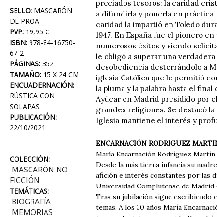
preciados tesoros: la caridad cris
SELLO:
MASCARÓN
a difundirla y ponerla en práctica
DE PROA
caridad la impartió en Toledo dur
PVP:
19,95 €
1947. En España fue el pionero en
ISBN:
978-84-16750-
numerosos éxitos y siendo solicit
67-2
le obligó a superar una verdadera
PÁGINAS:
352
desobediencia desterrándolo a Mur
TAMAÑO:
15 X 24 CM
iglesia Católica que le permitió c
ENCUADERNACIÓN:
la pluma y la palabra hasta el fin
RÚSTICA CON
Ayúcar en Madrid presidido por el 
SOLAPAS
grandes religiones. Se destacó la 
PUBLICACIÓN:
Iglesia mantiene el interés y prof
22/10/2021
ENCARNACIÓN RODRÍGUEZ MARTÍ
María Encarnación Rodríguez Martín e
COLECCIÓN:
Desde la más tierna infancia su madre 
MASCARÓN NO
afición e interés constantes por las d
FICCIÓN
Universidad Complutense de Madrid en 
TEMÁTICAS:
Tras su jubilación sigue escribiendo 
BIOGRAFÍA
temas. A los 30 años María Encarnaci
MEMORIAS