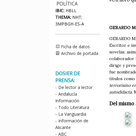
POLÍTICA
IBIC:
HBLL
THEMA:
NHT;
3MPBGH-ES-A
GERARDO M
GERARDO MUÑO
Escritor e in
Ficha de datos
novelas; asi
Archivo de portada
colaborador 
dirige y pre
fue nombrado
DOSIER DE
títulos com
PRENSA:
terrorismo en
-
De lector a lector
autodidacta
. 
-
Andalucía
Información
Del mismo 
-
Todo Literatura
-
La Vanguardia
-
Información de
Alicante
-
ABC