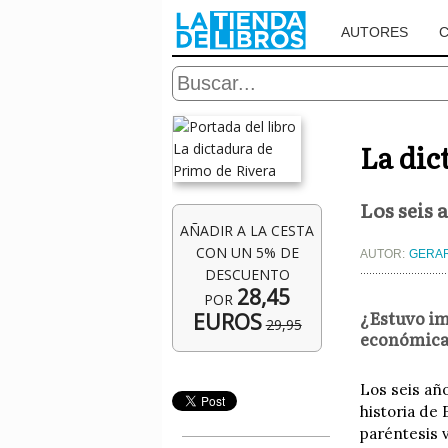
AUTORES
La dic
Los seis 
AÑADIR A LA CESTA
CON UN 5% DE
AUTOR:
GERA
DESCUENTO
28,45
POR
¿Estuvo im
EUROS
29,95
económicas
Los seis añ
historia de
paréntesis 