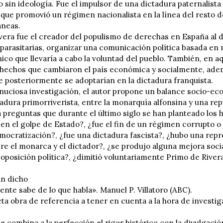
sin ideología. Fue el impulsor de una dictadura paternalista 
 que promovió un régimen nacionalista en la línea del resto d
neas.
vera fue el creador del populismo de derechas en España al de
 parasitarias, organizar una comunicación política basada en 
nico que llevaría a cabo la voluntad del pueblo. También, en 
echos que cambiaron el país económica y socialmente, ademá
 posteriormente se adoptarían en la dictadura franquista.
nuciosa investigación, el autor propone un balance socio-eco
adura primorriverista, entre la monarquía alfonsina y una rep
 preguntas que durante el último siglo se han planteado los 
I en el golpe de Estado?, ¿fue el fin de un régimen corrupto 
mocratización?, ¿fue una dictadura fascista?, ¿hubo una repr
tre el monarca y el dictador?, ¿se produjo alguna mejora soci
 oposición política?, ¿dimitió voluntariamente Primo de River
an dicho
nte sabe de lo que habla». Manuel P. Villatoro (ABC).
ta obra de referencia a tener en cuenta a la hora de investig
e combina a la perfección el rigor histórico con la divulgació