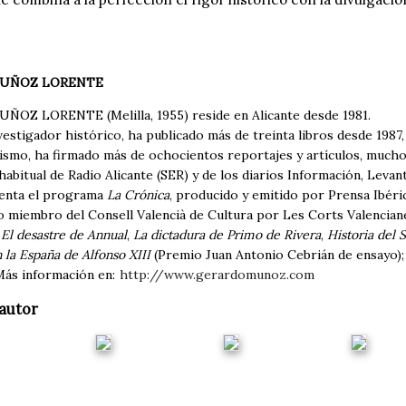
UÑOZ LORENTE
Z LORENTE (Melilla, 1955) reside en Alicante desde 1981.
vestigador histórico, ha publicado más de treinta libros desde 1987,
mismo, ha firmado más de ochocientos reportajes y artículos, muchos
habitual de Radio Alicante (SER) y de los diarios Información, Lev
senta el programa
La Crónica
, producido y emitido por Prensa Ibéri
 miembro del Consell Valencià de Cultura por Les Corts Valenciane
o
El desastre de Annual
,
La dictadura de Primo de Rivera
,
Historia del 
 la España de Alfonso XIII
(Premio Juan Antonio Cebrián de ensayo);
Más información en:
http://www.gerardomunoz.com
autor