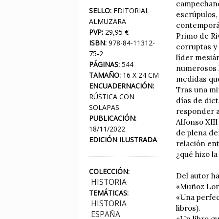
campechano 
SELLO:
EDITORIAL
escrúpulos,
ALMUZARA
contemporá
PVP:
29,95 €
Primo de Ri
ISBN:
978-84-11312-
corruptas y
75-2
líder mesiá
PÁGINAS:
544
numerosos h
TAMAÑO:
16 X 24 CM
medidas que
ENCUADERNACIÓN:
Tras una mi
RÚSTICA CON
días de dict
SOLAPAS
responder a
PUBLICACIÓN:
Alfonso XII
18/11/2022
de plena de
EDICIÓN ILUSTRADA
relación en
¿qué hizo la
COLECCIÓN:
Del autor h
HISTORIA
«Muñoz Lore
TEMÁTICAS:
«Una perfec
HISTORIA
libros).
ESPAÑA
«Un libro qu