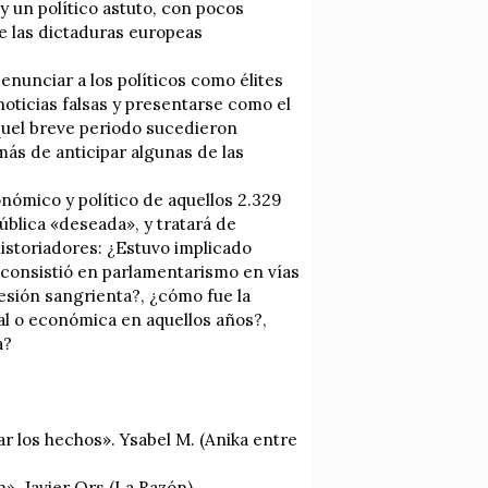
y un político astuto, con pocos
e las dictaduras europeas
nunciar a los políticos como élites
noticias falsas y presentarse como el
aquel breve periodo sucedieron
s de anticipar algunas de las
nómico y político de aquellos 2.329
ública «deseada», y tratará de
historiadores: ¿Estuvo implicado
o consistió en parlamentarismo en vías
esión sangrienta?, ¿cómo fue la
al o económica en aquellos años?,
a?
ar los hechos». Ysabel M. (Anika entre
n». Javier Ors (La Razón).