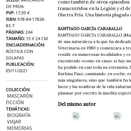
como también de otros episodios 
DE PROA
transcurridos en la Legión y el d
PVP:
17,95 €
Guerra Fría. Una historia plagada 
ISBN:
978-84-17828-
83-7
SANTIAGO GARCÍA CARABALLO
PÁGINAS:
244
SANTIAGO GARCÍA CARABALLO (Madrid,
TAMAÑO:
15 X 24 CM
de una naturaleza a la que ha dedicado
ENCUADERNACIÓN:
Veterinaria en 1980 y comenzara a tr
RÚSTICA CON
residir en numerosas localidades y r
SOLAPAS
encontrado «como en casa»: si hay un 
PUBLICACIÓN:
ha podido en casi toda su extensión.
05/11/2021
Burkina Faso; caminando, en coche, e
más singulares, sino que también ha 
luces y las sombras de la vida sahari
COLECCIÓN:
plasmar por escrito la insólita exper
MASCARÓN
FICCIÓN
Del mismo autor
TEMÁTICAS:
BIOGRAFÍA
VIAJAR
MEMORIAS