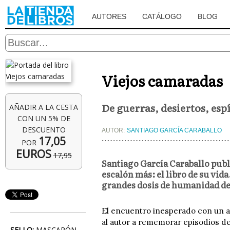
AUTORES
CATÁLOGO
BLOG
Viejos camaradas
De guerras, desiertos, esp
AÑADIR A LA CESTA
CON UN 5% DE
DESCUENTO
AUTOR:
SANTIAGO GARCÍA CARABALLO
17,05
POR
EUROS
17,95
Santiago García Caraballo publ
escalón más: el libro de su vid
grandes dosis de humanidad desf
El encuentro inesperado con un a
al autor a rememorar episodios del
SELLO:
MASCARÓN