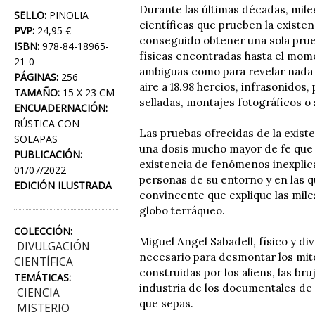
Durante las últimas décadas, mil
SELLO:
PINOLIA
científicas que prueben la existe
PVP:
24,95 €
conseguido obtener una sola prue
ISBN:
978-84-18965-
físicas encontradas hasta el mom
21-0
ambiguas como para revelar nada 
PÁGINAS:
256
aire a 18.98 hercios, infrasonido
TAMAÑO:
15 X 23 CM
selladas, montajes fotográficos o 
ENCUADERNACIÓN:
RÚSTICA CON
Las pruebas ofrecidas de la exist
SOLAPAS
una dosis mucho mayor de fe que 
PUBLICACIÓN:
existencia de fenómenos inexplica
01/07/2022
personas de su entorno y en las q
EDICIÓN ILUSTRADA
convincente que explique las mile
globo terráqueo.
COLECCIÓN:
Miguel Angel Sabadell, físico y di
DIVULGACIÓN
necesario para desmontar los mitos
CIENTÍFICA
construidas por los aliens, las br
TEMÁTICAS:
industria de los documentales de f
CIENCIA
que sepas.
MISTERIO