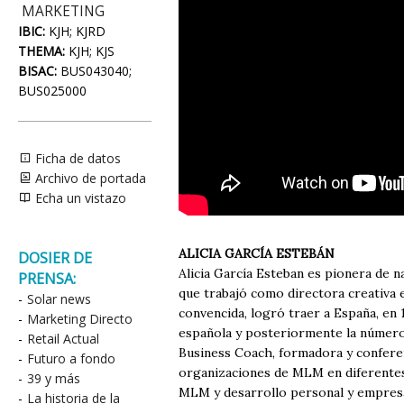
MARKETING
IBIC:
KJH; KJRD
THEMA:
KJH; KJS
BISAC:
BUS043040;
BUS025000
Ficha de datos
Archivo de portada
Echa un vistazo
ALICIA GARCÍA ESTEBÁN
DOSIER DE
Alicia García Esteban es pionera de n
PRENSA:
que trabajó como directora creativa 
-
Solar news
convencida, logró traer a España, en 1
-
Marketing Directo
española y posteriormente la número 
-
Retail Actual
Business Coach, formadora y conferen
-
Futuro a fondo
organizaciones de MLM en diferentes
-
39 y más
MLM y desarrollo personal y empres
-
La historia de la