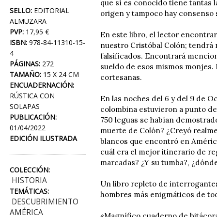
que sí es conocido tiene tantas l
SELLO:
EDITORIAL
origen y tampoco hay consenso s
ALMUZARA
PVP:
17,95 €
En este libro, el lector encontr
ISBN:
978-84-11310-15-
nuestro Cristóbal Colón; tendrá 
4
falsificados. Encontrará mencion
PÁGINAS:
272
sueldo de esos mismos monjes. 
TAMAÑO:
15 X 24 CM
cortesanas.
ENCUADERNACIÓN:
RÚSTICA CON
En las noches del 6 y del 9 de O
SOLAPAS
colombina estuvieron a punto de 
PUBLICACIÓN:
750 leguas se habían demostrado 
01/04/2022
muerte de Colón? ¿Creyó realment
EDICIÓN ILUSTRADA
blancos que encontró en Améric
cuál era el mejor itinerario de r
marcadas? ¿Y su tumba?, ¿dónde
COLECCIÓN:
HISTORIA
Un libro repleto de interrogante
TEMÁTICAS:
hombres más enigmáticos de tod
DESCUBRIMIENTO
AMÉRICA
«Magnífico cuaderno de bitácora