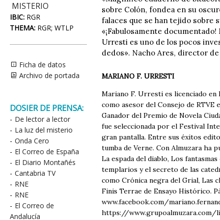
MISTERIO
sobre Colón, fondea en su oscur
IBIC:
RGR
falaces que se han tejido sobre s
THEMA:
RGR; WTLP
«¡Fabulosamente documentado! Má
Urresti es uno de los pocos inve
dedos». Nacho Ares, director de
Ficha de datos
Archivo de portada
MARIANO F. URRESTI
Mariano F. Urresti es licenciado en 
como asesor del Consejo de RTVE en C
DOSIER DE PRENSA:
Ganador del Premio de Novela Ciuda
-
De lector a lector
fue seleccionada por el Festival Int
-
La luz del misterio
gran pantalla. Entre sus éxitos edit
-
Onda Cero
tumba de Verne. Con Almuzara ha pu
-
El Correo de España
La espada del diablo, Los fantasma
-
El Diario Montañés
templarios y el secreto de las cated
-
Cantabria TV
como Crónica negra del Grial, Las c
-
RNE
Finis Terrae de Ensayo Histórico. 
-
RNE
www.facebook.com/mariano.fernand
-
El Correo de
https://www.grupoalmuzara.com/l
Andalucía