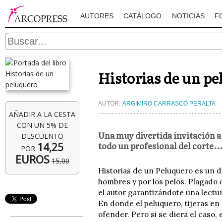
AUTORES
CATÁLOGO
NOTICIAS
F
Historias de un p
AUTOR:
ARGIMIRO CARRASCO PERALTA
AÑADIR A LA CESTA
CON UN 5% DE
Una muy divertida invitación a 
DESCUENTO
todo un profesional del corte
14,25
POR
EUROS
15,00
Historias de un Peluquero es un di
hombres y por los pelos. Plagado
el autor garantizándote una lect
En donde el peluquero, tijeras en
ofender. Pero si se diera el caso,