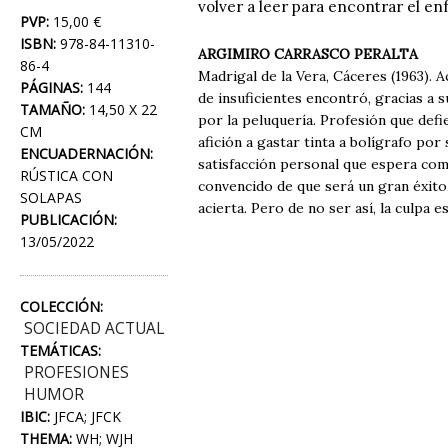
volver a leer para encontrar el e
PVP:
15,00 €
ISBN:
978-84-11310-
ARGIMIRO CARRASCO PERALTA
86-4
Madrigal de la Vera, Cáceres (1963). 
PÁGINAS:
144
de insuficientes encontró, gracias a 
TAMAÑO:
14,50 X 22
por la peluquería. Profesión que def
CM
afición a gastar tinta a bolígrafo po
ENCUADERNACIÓN:
satisfacción personal que espera com
RÚSTICA CON
convencido de que será un gran éxito,
SOLAPAS
acierta. Pero de no ser así, la culpa 
PUBLICACIÓN:
13/05/2022
COLECCIÓN:
SOCIEDAD ACTUAL
TEMÁTICAS:
PROFESIONES
HUMOR
IBIC:
JFCA; JFCK
THEMA:
WH; WJH