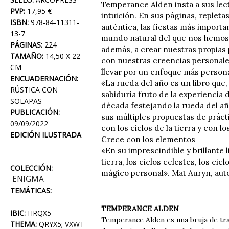
Temperance Alden insta a sus lecto
PVP:
17,95 €
intuición. En sus páginas, repleta
ISBN:
978-84-11311-
auténtica, las fiestas más importa
13-7
mundo natural del que nos hemos 
PÁGINAS:
224
además, a crear nuestras propias p
TAMAÑO:
14,50 X 22
con nuestras creencias personales
CM
llevar por un enfoque más personal
ENCUADERNACIÓN:
«La rueda del año es un libro que
RÚSTICA CON
sabiduría fruto de la experiencia 
SOLAPAS
década festejando la rueda del añ
PUBLICACIÓN:
sus múltiples propuestas de práct
09/09/2022
con los ciclos de la tierra y con 
EDICIÓN ILUSTRADA
Crece con los elementos
«En su imprescindible y brillante
tierra, los ciclos celestes, los ci
COLECCIÓN:
mágico personal». Mat Auryn, auto
ENIGMA
TEMÁTICAS:
TEMPERANCE ALDEN
IBIC:
HRQX5
Temperance Alden es una bruja de tra
THEMA:
QRYX5; VXWT