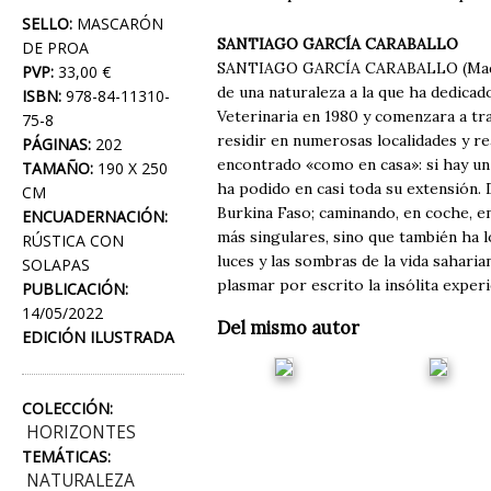
SELLO:
MASCARÓN
SANTIAGO GARCÍA CARABALLO
DE PROA
SANTIAGO GARCÍA CARABALLO (Madrid,
PVP:
33,00 €
de una naturaleza a la que ha dedicado
ISBN:
978-84-11310-
Veterinaria en 1980 y comenzara a tr
75-8
residir en numerosas localidades y r
PÁGINAS:
202
encontrado «como en casa»: si hay un 
TAMAÑO:
190 X 250
ha podido en casi toda su extensión.
CM
Burkina Faso; caminando, en coche, e
ENCUADERNACIÓN:
más singulares, sino que también ha 
RÚSTICA CON
luces y las sombras de la vida sahari
SOLAPAS
plasmar por escrito la insólita exper
PUBLICACIÓN:
14/05/2022
Del mismo autor
EDICIÓN ILUSTRADA
COLECCIÓN:
HORIZONTES
TEMÁTICAS:
NATURALEZA