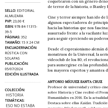
coquetearon con un género denost
de terror de la historia, o Stanley
SELLO:
EDITORIAL
ALMUZARA
Cine y terror siempre han ido de 
PVP:
23,00 €
algunos espectadores de principi
ISBN:
978-84-11315-
hacia las historias que nos fascin
39-5
susurrado frente a la vacilante lu
PÁGINAS:
352
para seguir ejerciendo su poderos
TAMAÑO:
15 X 24 CM
ENCUADERNACIÓN:
Desde el expresionismo alemán de
RÚSTICA CON
monstruos de la Universal, la seri
SOLAPAS
videoclub de los 80, el revoluciona
PUBLICACIÓN:
para sumergirse en las profundid
05/07/2024
los mayores expertos y amantes de
EDICIÓN ILUSTRADA
ANTONIO MÍGUEZ SANTA CRUZ
Profesor de universidad y crítico cin
COLECCIÓN:
sobre Historia y Cine recibió el Pre
HISTORIA
Humanidades en 2016. En la actualidad
TEMÁTICAS:
Destaca sobre ellas
Kaidan. Tradición
ESO NO ESTABA