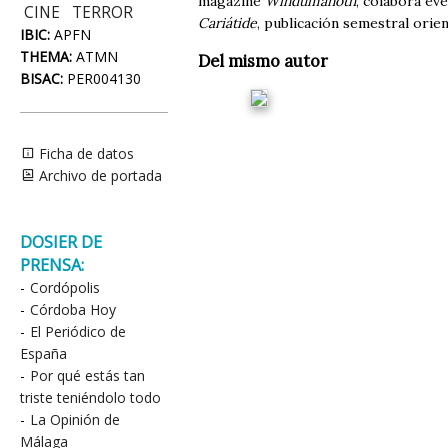
magazine
Windumanoth
, colabora ev
CINE
TERROR
Cariátide
, publicación semestral orien
IBIC:
APFN
THEMA:
ATMN
Del mismo autor
BISAC:
PER004130
Ficha de datos
Archivo de portada
DOSIER DE
PRENSA:
-
Cordópolis
-
Córdoba Hoy
-
El Periódico de
España
-
Por qué estás tan
triste teniéndolo todo
-
La Opinión de
Málaga