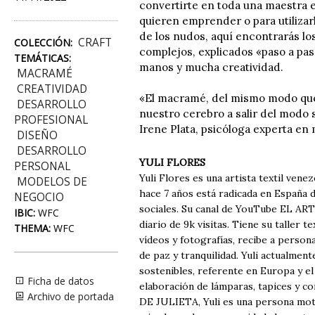
convertirte en toda una maestra e
quieren emprender o para utilizarl
de los nudos, aquí encontrarás lo
CRAFT
COLECCIÓN:
complejos, explicados «paso a pas
TEMÁTICAS:
manos y mucha creatividad.
MACRAMÉ
CREATIVIDAD
«El macramé, del mismo modo que 
DESARROLLO
nuestro cerebro a salir del modo 
PROFESIONAL
Irene Plata, psicóloga experta en
DISEÑO
DESARROLLO
YULI FLORES
PERSONAL
Yuli Flores es una artista textil ven
MODELOS DE
hace 7 años está radicada en España 
NEGOCIO
sociales. Su canal de YouTube EL AR
IBIC:
WFC
diario de 9k visitas. Tiene su taller 
THEMA:
WFC
vídeos y fotografías, recibe a person
de paz y tranquilidad. Yuli actualme
sostenibles, referente en Europa y e
Ficha de datos
elaboración de lámparas, tapices y c
Archivo de portada
DE JULIETA, Yuli es una persona moti