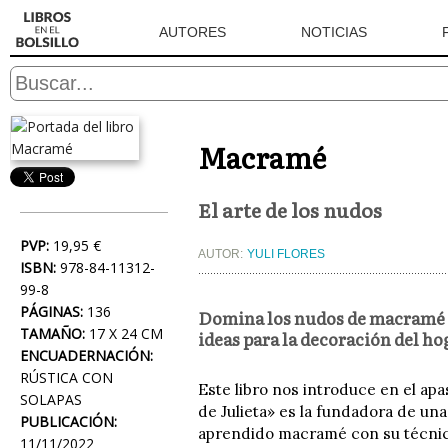
AUTORES
NOTICIAS
Macramé
El arte de los nudos
PVP:
19,95 €
AUTOR:
YULI FLORES
ISBN:
978-84-11312-
99-8
PÁGINAS:
136
Domina los nudos de macramé y
TAMAÑO:
17 X 24 CM
ideas para la decoración del ho
ENCUADERNACIÓN:
RÚSTICA CON
Este libro nos introduce en el ap
SOLAPAS
de Julieta» es la fundadora de u
PUBLICACIÓN:
aprendido macramé con su técnica 
11/11/2022