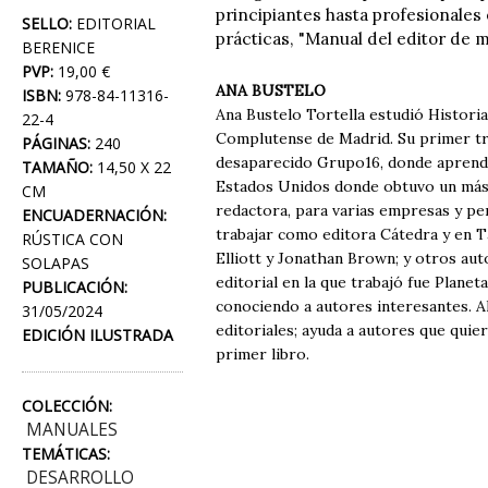
principiantes hasta profesionale
SELLO:
EDITORIAL
prácticas, "Manual del editor de 
BERENICE
PVP:
19,00 €
ANA BUSTELO
ISBN:
978-84-11316-
Ana Bustelo Tortella estudió Histor
22-4
Complutense de Madrid. Su primer trab
PÁGINAS:
240
desaparecido Grupo16, donde aprendió
TAMAÑO:
14,50 X 22
Estados Unidos donde obtuvo un mást
CM
redactora, para varias empresas y pe
ENCUADERNACIÓN:
trabajar como editora Cátedra y en Ta
RÚSTICA CON
Elliott y Jonathan Brown; y otros aut
SOLAPAS
editorial en la que trabajó fue Plane
PUBLICACIÓN:
conociendo a autores interesantes. A
31/05/2024
editoriales; ayuda a autores que quier
EDICIÓN ILUSTRADA
primer libro.
COLECCIÓN:
MANUALES
TEMÁTICAS:
DESARROLLO