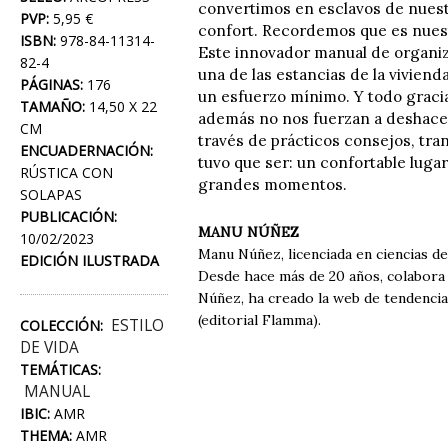
convertimos en esclavos de nuest
PVP:
5,95 €
confort. Recordemos que es nuestr
ISBN:
978-84-11314-
Este innovador manual de organiz
82-4
una de las estancias de la vivien
PÁGINAS:
176
un esfuerzo mínimo. Y todo gracia
TAMAÑO:
14,50 X 22
además no nos fuerzan a deshacer
CM
través de prácticos consejos, tra
ENCUADERNACIÓN:
tuvo que ser: un confortable lug
RÚSTICA CON
grandes momentos.
SOLAPAS
PUBLICACIÓN:
MANU NÚÑEZ
10/02/2023
Manu Núñez, licenciada en ciencias de
EDICIÓN ILUSTRADA
Desde hace más de 20 años, colabora c
Núñez, ha creado la web de tendenci
(editorial Flamma).
ESTILO
COLECCIÓN:
DE VIDA
TEMÁTICAS:
MANUAL
IBIC:
AMR
THEMA:
AMR