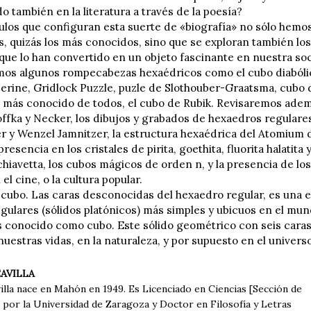
 también en la literatura a través de la poesía?
tulos que configuran esta suerte de «biografía» no sólo hemo
, quizás los más conocidos, sino que se exploran también los
 que lo han convertido en un objeto fascinante en nuestra so
os algunos rompecabezas hexaédricos como el cubo diabólic
erine, Gridlock Puzzle, puzle de Slothouber-Graatsma, cubo
l más conocido de todos, el cubo de Rubik. Revisaremos ademá
ffka y Necker, los dibujos y grabados de hexaedros regulare
r y Wenzel Jamnitzer, la estructura hexaédrica del Atomium d
presencia en los cristales de pirita, goethita, fluorita halatita
hiavetta, los cubos mágicos de orden n, y la presencia de lo
el cine, o la cultura popular.
l cubo. Las caras desconocidas del hexaedro regular, es una 
egulares (sólidos platónicos) más simples y ubicuos en el mu
s conocido como cubo. Este sólido geométrico con seis cara
nuestras vidas, en la naturaleza, y por supuesto en el univer
AVILLA
illa nace en Mahón en 1949. Es Licenciado en Ciencias [Sección de
 por la Universidad de Zaragoza y Doctor en Filosofía y Letras