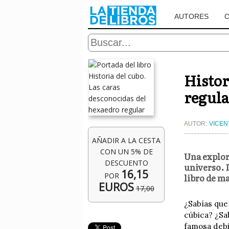
AUTORES
Histor
regula
AUTOR:
VICEN
AÑADIR A LA CESTA
CON UN 5% DE
Una explor
DESCUENTO
universo. 
16,15
POR
libro de m
EUROS
17,00
¿Sabías que
cúbica? ¿Sa
famosa debi