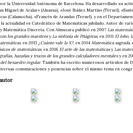
por la Universidad Autónoma de Barcelona. Ha desarrollado su activ
an Miguel de Aralar» (Alsasua), «José Ibáñez Martín» (Teruel), «Sa
loca» (Calamocha), «Francés de Aranda» (Teruel), y en el Departame
la actualidad es Catedrático de Matemáticas jubilado. Autor de vari
y Matemática Discreta. Con Almuzara publicó en 2007
Las matemáti
con los grandes maestros
y
La sinfonía de Pitágoras
, en 2011
El lobo, l
matemáticas
, en 2013
¿Cuánto vale la X?
, en 2014
Matemática sagrada
,
ásicos de matemáticas
, en 2016
El arte de las matemáticas
y
Las matem
rafías, hazañas y trucos de los grandes calculadores mentales
y en 2
 del hexaedro regular
. También ha escrito numerosos artículos de D
iversas comunicaciones y ponencias sobre el mismo tema en congre
autor