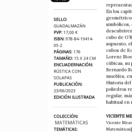
representado
En los capí
geométricos
SELLO:
simbólicos,
GUADALMAZÁN
descubrirem
PVP:
17,00 €
cubo de O’B
ISBN:
978-84-19414-
supuesto, e
05-2
cubos de Ko
PÁGINAS:
176
Lorenz Stoe
TAMAÑO:
15 X 24 CM
cúbicas, su 
ENCUADERNACIÓN:
Bernardo Sc
RÚSTICA CON
muebles, en 
SOLAPAS
Historia de
PUBLICACIÓN:
poliedros r
23/06/2023
regular, má
EDICIÓN ILUSTRADA
habitual en 
COLECCIÓN:
VICENTE ME
MATEMÁTICAS
Vicente Meav
TEMÁTICAS:
Matemáticas]