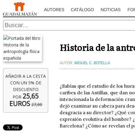
AUTORES
CATÁLOGO
NOTICIAS
FO
Historia de la antr
AUTOR:
MIGUEL C. BOTELLA
AÑADIR A LA CESTA
CON UN 5% DE
¿Sabías que el estudio de los hues
DESCUENTO
caribes de las Antillas, que dan 
25,65
POR
intencionada la deformación crane
EUROS
27,00
dejó examinar su cabeza para desc
desgracia a su director? ¿Qué co
expresión evolutiva del hombre? ¿
Barcelona? ¿Cómo se revelan el pr