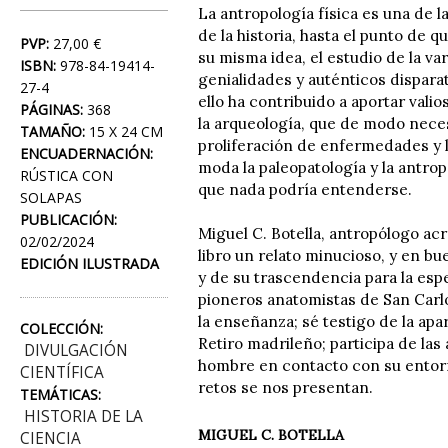
La antropología física es una de 
de la historia, hasta el punto de
PVP:
27,00 €
su misma idea, el estudio de la v
ISBN:
978-84-19414-
genialidades y auténticos dispara
27-4
ello ha contribuido a aportar vali
PÁGINAS:
368
la arqueología, que de modo nece
TAMAÑO:
15 X 24 CM
proliferación de enfermedades y la
ENCUADERNACIÓN:
moda la paleopatología y la antrop
RÚSTICA CON
que nada podría entenderse.
SOLAPAS
PUBLICACIÓN:
Miguel C. Botella, antropólogo ac
02/02/2024
libro un relato minucioso, y en b
EDICIÓN ILUSTRADA
y de su trascendencia para la esp
pioneros anatomistas de San Carlo
la enseñanza; sé testigo de la apa
COLECCIÓN:
Retiro madrileño; participa de las
DIVULGACIÓN
hombre en contacto con su entor
CIENTÍFICA
retos se nos presentan.
TEMÁTICAS:
HISTORIA DE LA
MIGUEL C. BOTELLA
CIENCIA