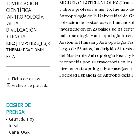
MIGUEL C. BOTELLA LÓPEZ (Granada, 
DIVULGACIÓN
y ahora profesor emérito, fue uno de 
CIENTÍFICA
Antropología de la Universidad de Gr
ANTROPOLOGÍA
colección de restos óseos humanos de
ALTA
investigación en 23 países se ha cent
DIVULGACIÓN
paleopatología y antropología forens
CIENCIA
Anatomía Humana y Antropología Físic
IBIC:
JHMP; HB; 3JJ; 3JK
largo de 53 años, ha dirigido 81 tesi
THEMA:
PSXE; 3MN-
del Máster de Antropología Física y 
ES-A
reconocida por su trayectoria en los 
nivel en Antropología Forense (certi
Sociedad Española de Antropología Fí
Ficha de datos
Archivo de portada
DOSIER DE
PRENSA:
-
Granada Hoy
-
Ideal
-
Canal UGR