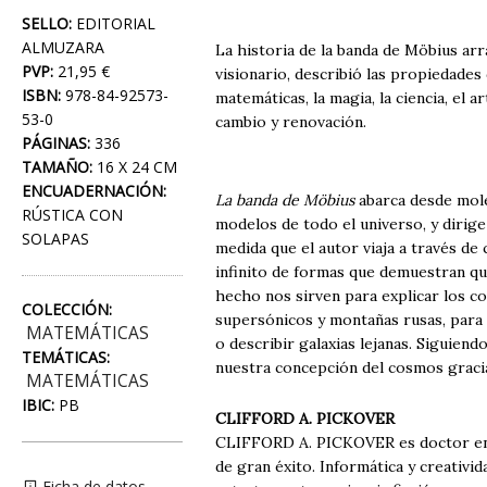
SELLO:
EDITORIAL
ALMUZARA
La historia de la banda de Möbius arr
PVP:
21,95 €
visionario, describió las propiedades 
ISBN:
978-84-92573-
matemáticas, la magia, la ciencia, el a
53-0
cambio y renovación.
PÁGINAS:
336
TAMAÑO:
16 X 24 CM
ENCUADERNACIÓN:
La banda de Möbius
abarca desde moléc
RÚSTICA CON
modelos de todo el universo, y dirig
SOLAPAS
medida que el autor viaja a través de c
infinito de formas que demuestran que
hecho nos sirven para explicar los co
COLECCIÓN:
supersónicos y montañas rusas, para s
MATEMÁTICAS
o describir galaxias lejanas. Siguie
TEMÁTICAS:
nuestra concepción del cosmos gracia
MATEMÁTICAS
IBIC:
PB
CLIFFORD A. PICKOVER
CLIFFORD A. PICKOVER es doctor en H
de gran éxito. Informática y creativi
Ficha de datos