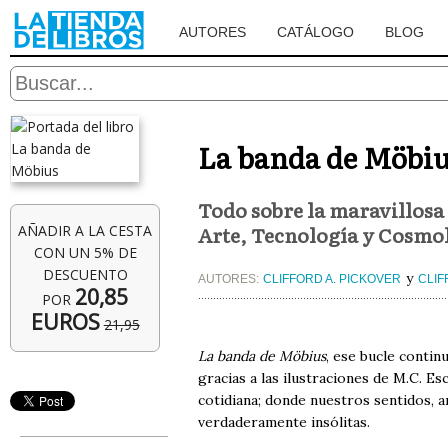
AUTORES
CATÁLOGO
BLOG
La banda de Möbi
Todo sobre la maravillosa
Arte, Tecnología y Cosmo
AÑADIR A LA CESTA
CON UN 5% DE
DESCUENTO
y
AUTORES:
CLIFFORD A. PICKOVER
CLIF
20,85
POR
EUROS
21,95
La banda de Möbius
, ese bucle contin
gracias a las ilustraciones de M.C. E
cotidiana; donde nuestros sentidos, a
verdaderamente insólitas.