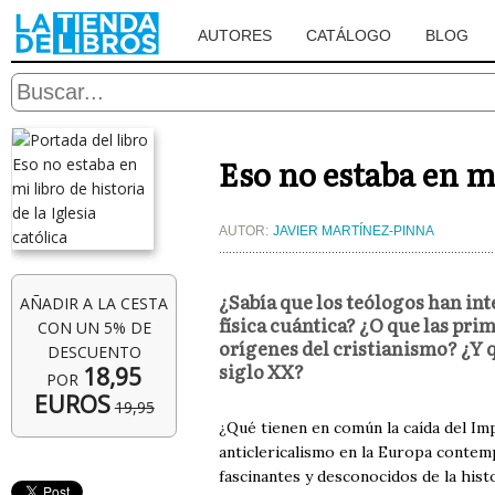
AUTORES
CATÁLOGO
BLOG
Eso no estaba en mi
AUTOR:
JAVIER MARTÍNEZ-PINNA
¿Sabía que los teólogos han int
AÑADIR A LA CESTA
física cuántica? ¿O que las pri
CON UN 5% DE
orígenes del cristianismo? ¿Y q
DESCUENTO
siglo XX?
18,95
POR
EUROS
19,95
¿Qué tienen en común la caída del Imp
anticlericalismo en la Europa contem
fascinantes y desconocidos de la hist