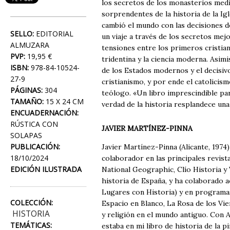
los secretos de los monasterios medi
sorprendentes de la historia de la Ig
cambió el mundo con las decisiones de 
SELLO:
EDITORIAL
un viaje a través de los secretos mej
ALMUZARA
tensiones entre los primeros cristian
PVP:
19,95 €
tridentina y la ciencia moderna. Asimi
ISBN:
978-84-10524-
de los Estados modernos y el decisiv
27-9
cristianismo, y por ende el catolicis
PÁGINAS:
304
teólogo. «Un libro imprescindible par
TAMAÑO:
15 X 24 CM
verdad de la historia resplandece una 
ENCUADERNACIÓN:
RÚSTICA CON
JAVIER MARTÍNEZ-PINNA
SOLAPAS
PUBLICACIÓN:
Javier Martínez-Pinna (Alicante, 1974)
18/10/2024
colaborador en las principales revist
EDICIÓN ILUSTRADA
National Geographic, Clío Historia y 
historia de España, y ha colaborado 
Lugares con Historia) y en programas
COLECCIÓN:
Espacio en Blanco, La Rosa de los Vi
HISTORIA
y religión en el mundo antiguo. Con A
TEMÁTICAS:
estaba en mi libro de historia de la p