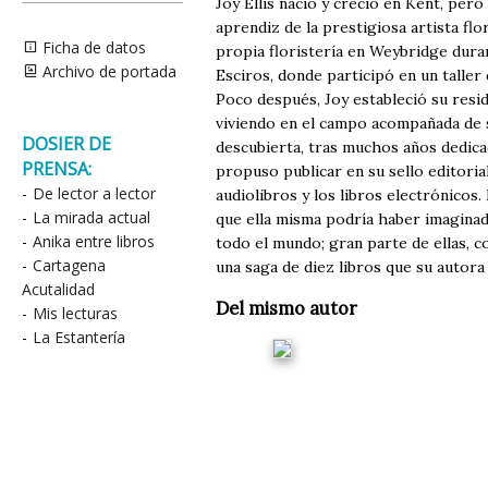
Joy Ellis nació y creció en Kent, pe
aprendiz de la prestigiosa artista fl
Ficha de datos
propia floristería en Weybridge durant
Archivo de portada
Esciros, donde participó en un taller
Poco después, Joy estableció su resi
viviendo en el campo acompañada de su 
DOSIER DE
descubierta, tras muchos años dedicado
PRENSA:
propuso publicar en su sello editorial
-
De lector a lector
audiolibros y los libros electrónicos
-
La mirada actual
que ella misma podría haber imaginad
-
Anika entre libros
todo el mundo; gran parte de ellas, 
-
Cartagena
una saga de diez libros que su autora 
Acutalidad
Del mismo autor
-
Mis lecturas
-
La Estantería