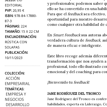
y profesionales; podemos saber q
EDITORIAL
ello se ha convertido en una hab
PVP:
20,95 €
Para que el
feedback
sea efectivo,
ISBN:
978-84-17880-
oportunidad para nuestro desarroll
87-3
como cualquier otra habilidad de
PÁGINAS:
224
TAMAÑO:
15 X 22 CM
En
Smart Feedback
sus autoras ab
ENCUADERNACIÓN:
verdadera cultura de
feedback
, a
RÚSTICA CON
de manera eficaz e inteligente.
SOLAPAS
PUBLICACIÓN:
Este libro recoge además diferent
10/11/2023
transformación que nos ayuden a 
profesional, todo ello ilustrado 
emocional y del coaching para co
COLECCIÓN:
ACCIÓN
¡Bienvenido tu
feedback
!
EMPRESARIAL
TEMÁTICAS:
JANE RODRÍGUEZ DEL TRONCO
EMPRESA Y
Jane Rodríguez del Tronco es confere
NEGOCIOS
habilidades, experta en Liderazgo, C
DESARROLLO