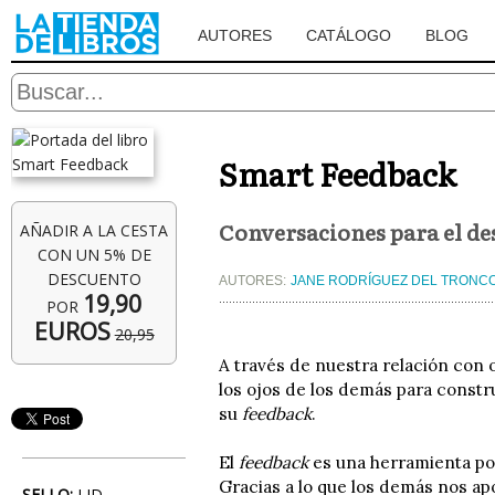
AUTORES
CATÁLOGO
BLOG
Smart Feedback
Conversaciones para el des
AÑADIR A LA CESTA
CON UN 5% DE
DESCUENTO
AUTORES:
JANE RODRÍGUEZ DEL TRONC
19,90
POR
EUROS
20,95
A través de nuestra relación con
los ojos de los demás para const
su
feedback
.
El
feedback
es una herramienta po
Gracias a lo que los demás nos a
SELLO:
LID