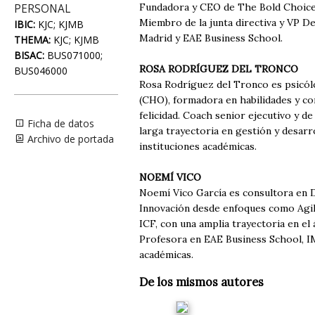
Fundadora y CEO de The Bold Choice, 
PERSONAL
Miembro de la junta directiva y VP D
IBIC:
KJC; KJMB
Madrid y EAE Business School.
THEMA:
KJC; KJMB
BISAC:
BUS071000;
ROSA RODRÍGUEZ DEL TRONCO
BUS046000
Rosa Rodríguez del Tronco es psicól
(CHO), formadora en habilidades y con
felicidad. Coach senior ejecutivo y
Ficha de datos
larga trayectoria en gestión y desarr
Archivo de portada
instituciones académicas.
NOEMÍ VICO
Noemí Vico García es consultora en De
Innovación desde enfoques como Agil
ICF, con una amplia trayectoria en e
Profesora en EAE Business School, IMF
académicas.
De los mismos autores