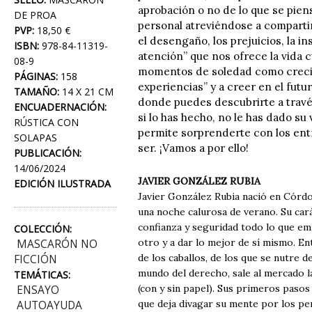
aprobación o no de lo que se pien
DE PROA
personal atreviéndose a compartir
PVP:
18,50 €
el desengaño, los prejuicios, la in
ISBN:
978-84-11319-
atención” que nos ofrece la vida c
08-9
momentos de soledad como crecim
PÁGINAS:
158
experiencias” y a creer en el fut
TAMAÑO:
14 X 21 CM
donde puedes descubrirte a través
ENCUADERNACIÓN:
si lo has hecho, no le has dado su
RÚSTICA CON
permite sorprenderte con los entr
SOLAPAS
ser. ¡Vamos a por ello!
PUBLICACIÓN:
14/06/2024
JAVIER GONZÁLEZ RUBIA
EDICIÓN ILUSTRADA
Javier González Rubia nació en Córdo
una noche calurosa de verano. Su car
confianza y seguridad todo lo que em
COLECCIÓN:
otro y a dar lo mejor de sí mismo. En
MASCARÓN NO
de los caballos, de los que se nutre d
FICCIÓN
mundo del derecho, sale al mercado l
TEMÁTICAS:
(con y sin papel). Sus primeros pasos
ENSAYO
que deja divagar su mente por los pe
AUTOAYUDA