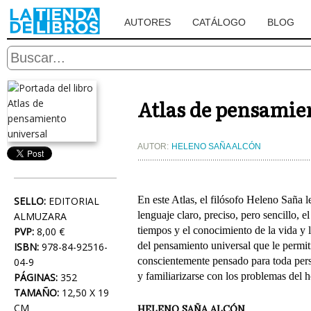
AUTORES
CATÁLOGO
BLOG
Atlas de pensamie
AUTOR:
HELENO SAÑA ALCÓN
En este Atlas, el filósofo Heleno Saña l
SELLO:
EDITORIAL
lenguaje claro, preciso, pero sencillo, el
ALMUZARA
tiempos y el conocimiento de la vida y 
PVP:
8,00 €
del pensamiento universal que le permiti
ISBN:
978-84-92516-
conscientemente pensado para toda perso
04-9
y familiarizarse con los problemas del h
PÁGINAS:
352
TAMAÑO:
12,50 X 19
CM
HELENO SAÑA ALCÓN