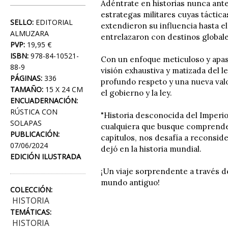
Adéntrate en historias nunca ante
estrategas militares cuyas táctic
SELLO:
EDITORIAL
extendieron su influencia hasta e
ALMUZARA
entrelazaron con destinos global
PVP:
19,95 €
ISBN:
978-84-10521-
Con un enfoque meticuloso y apasi
88-9
visión exhaustiva y matizada del 
PÁGINAS:
336
profundo respeto y una nueva valo
TAMAÑO:
15 X 24 CM
el gobierno y la ley.
ENCUADERNACIÓN:
RÚSTICA CON
"Historia desconocida del Imperio 
SOLAPAS
cualquiera que busque comprender
PUBLICACIÓN:
capítulos, nos desafía a reconsid
07/06/2024
dejó en la historia mundial.
EDICIÓN ILUSTRADA
¡Un viaje sorprendente a través d
mundo antiguo!
COLECCIÓN:
HISTORIA
TEMÁTICAS:
HISTORIA