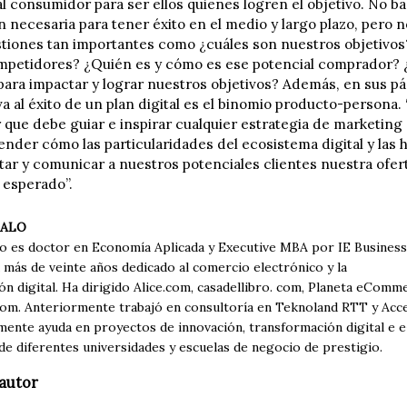
al consumidor para ser ellos quienes logren el objetivo. No b
 necesaria para tener éxito en el medio y largo plazo, pero n
tiones tan importantes como ¿cuáles son nuestros objetivo
mpetidores? ¿Quién es y cómo es ese potencial comprador?
ara impactar y lograr nuestros objetivos? Además, en sus pá
a al éxito de un plan digital es el binomio producto-persona. 
 que debe guiar e inspirar cualquier estrategia de marketing 
ender cómo las particularidades del ecosistema digital y las
tar y comunicar a nuestros potenciales clientes nuestra ofer
 esperado”.
ALO
 es doctor en Economía Aplicada y Executive MBA por IE Business
 más de veinte años dedicado al comercio electrónico y la
n digital. Ha dirigido Alice.com, casadellibro. com, Planeta eComm
om. Anteriormente trabajó en consultoría en Teknoland RTT y Acc
mente ayuda en proyectos de innovación, transformación digital e
de diferentes universidades y escuelas de negocio de prestigio.
autor