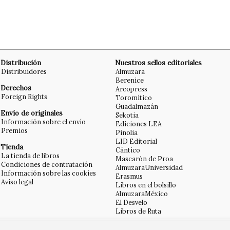
Distribución
Nuestros sellos editoriales
Distribuidores
Almuzara
Berenice
Derechos
Arcopress
Foreign Rights
Toromítico
Guadalmazán
Envío de originales
Sekotia
Información sobre el envío
Ediciones LEA
Premios
Pinolia
LID Editorial
Tienda
Cántico
La tienda de libros
Mascarón de Proa
Condiciones de contratación
AlmuzaraUniversidad
Información sobre las cookies
Erasmus
Aviso legal
Libros en el bolsillo
AlmuzaraMéxico
El Desvelo
Libros de Ruta