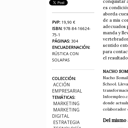
conquistar 
es condición
aborda cues
de a mis co
PVP:
19,90 €
adecuados p
ISBN:
978-84-16624-
manda y llev
75-1
vertebrador
PÁGINAS:
304
sentido ent
ENCUADERNACIÓN:
para contac
RÚSTICA CON
el resultado
SOLAPAS
NACHO SOM
Nacho Somalo
COLECCIÓN:
School. Lleva
ACCIÓN
transformació
EMPRESARIAL
Infoempleo.c
TEMÁTICAS:
donde actual
MARKETING
colaborador 
MARKETING
DIGITAL
Del mismo 
ESTRATEGIA