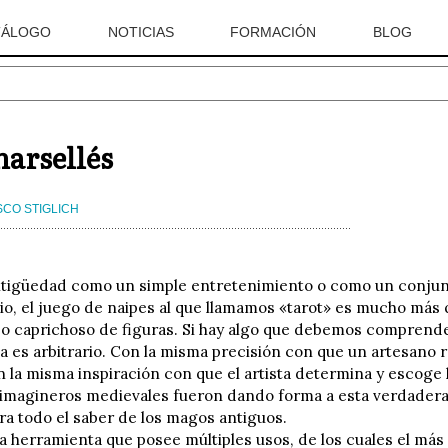
TÁLOGO
NOTICIAS
FORMACIÓN
BLOG
arsellés
SCO STIGLICH
Antigüedad como un simple entretenimiento o como un conjunt
rio, el juego de naipes al que llamamos «tarot» es mucho má
o caprichoso de figuras. Si hay algo que debemos comprende
a es arbitrario. Con la misma precisión con que un artesano re
on la misma inspiración con que el artista determina y escoge 
 imagineros medievales fueron dando forma a esta verdadera
rra todo el saber de los magos antiguos.
na herramienta que posee múltiples usos, de los cuales el má