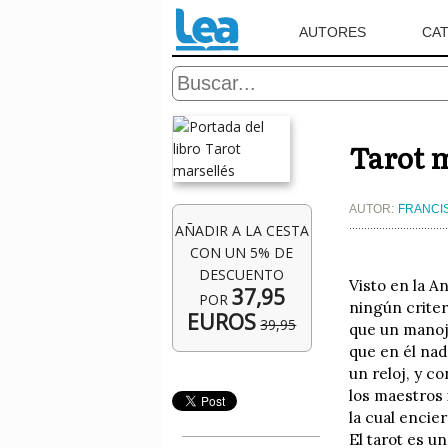
AUTORES
CA
Tarot m
AUTOR:
FRANCI
AÑADIR A LA CESTA
CON UN 5% DE
DESCUENTO
Visto en la 
37,95
POR
ningún crite
EUROS
39,95
que un manoj
que en él nad
un reloj, y c
los maestros
la cual encie
El tarot es u