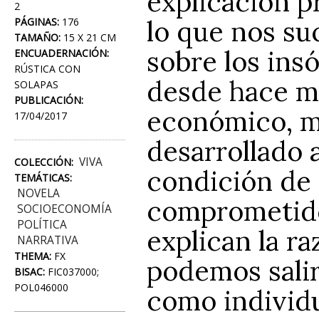
explicación p
2
lo que nos su
PÁGINAS:
176
TAMAÑO:
15 X 21 CM
sobre los ins
ENCUADERNACIÓN:
RÚSTICA CON
desde hace m
SOLAPAS
PUBLICACIÓN:
económico, m
17/04/2017
desarrollado 
VIVA
COLECCIÓN:
condición de
TEMÁTICAS:
NOVELA
comprometido,
SOCIOECONOMÍA
POLÍTICA
explican la ra
NARRATIVA
THEMA:
FX
podemos salir
BISAC:
FIC037000;
POL046000
como individ