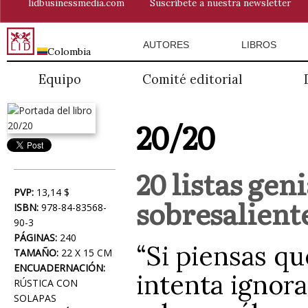
lidbusinessmedia.com
Suscríbete a nuestra newsletter
AUTORES
LIBROS
Colombia
Equipo
Comité editorial
20/20
20 listas gen
PVP:
13,14 $
sobresalient
ISBN:
978-84-83568-
90-3
PÁGINAS:
240
“Si piensas que
TAMAÑO:
22 X 15 CM
ENCUADERNACIÓN:
intenta ignora
RÚSTICA CON
SOLAPAS