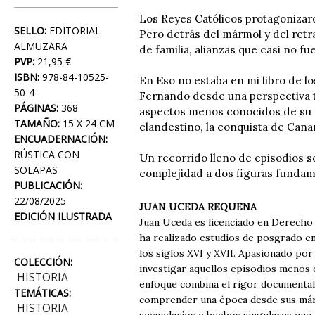
Los Reyes Católicos protagonizaro
SELLO:
EDITORIAL
Pero detrás del mármol y del retr
ALMUZARA
de familia, alianzas que casi no f
PVP:
21,95 €
ISBN:
978-84-10525-
En Eso no estaba en mi libro de lo
50-4
Fernando desde una perspectiva ta
PÁGINAS:
368
aspectos menos conocidos de su re
TAMAÑO:
15 X 24 CM
clandestino, la conquista de Canari
ENCUADERNACIÓN:
RÚSTICA CON
Un recorrido lleno de episodios 
SOLAPAS
complejidad a dos figuras fundame
PUBLICACIÓN:
22/08/2025
JUAN UCEDA REQUENA
EDICIÓN ILUSTRADA
Juan Uceda es licenciado en Derecho
ha realizado estudios de posgrado en
los siglos XVI y XVII. Apasionado por 
COLECCIÓN:
investigar aquellos episodios menos 
HISTORIA
enfoque combina el rigor documental 
TEMÁTICAS:
comprender una época desde sus márg
HISTORIA