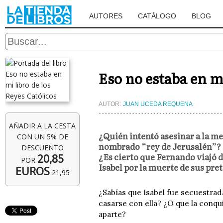
AUTORES
CATÁLOGO
BLOG
Eso no estaba en mi
AUTOR:
JUAN UCEDA REQUENA
AÑADIR A LA CESTA
¿Quién intentó asesinar a la me
CON UN 5% DE
nombrado “rey de Jerusalén”? ¿
DESCUENTO
¿Es cierto que Fernando viajó 
20,85
POR
Isabel por la muerte de sus pre
EUROS
21,95
¿Sabías que Isabel fue secuestrad
casarse con ella? ¿O que la conqui
aparte?