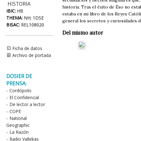
secundarios y hechos singulares que, 
HISTORIA
historia. Tras el éxito de Eso no esta
IBIC:
HB
estaba en mi libro de los Reyes Catól
THEMA:
NH; 1DSE
general los secretos y curiosidades d
BISAC:
REL108020
Del mismo autor
Ficha de datos
Archivo de portada
DOSIER DE
PRENSA:
-
Cordópolis
-
El Confidencial
-
De lector a lector
-
COPE
-
National
Geographic
-
La Razón
-
Radio Vallekas