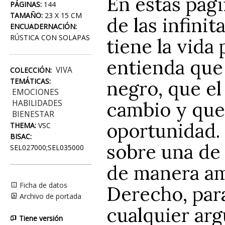
En estas pági
PÁGINAS:
144
TAMAÑO:
23 X 15 CM
de las infini
ENCUADERNACIÓN:
RÚSTICA CON SOLAPAS
tiene la vida 
entienda que 
VIVA
COLECCIÓN:
TEMÁTICAS:
negro, que el
EMOCIONES
cambio y que
HABILIDADES
BIENESTAR
oportunidad. 
THEMA:
VSC
BISAC:
sobre una de 
SEL027000;SEL035000
de manera amp
Ficha de datos
Derecho, para
Archivo de portada
cualquier arg
Tiene versión