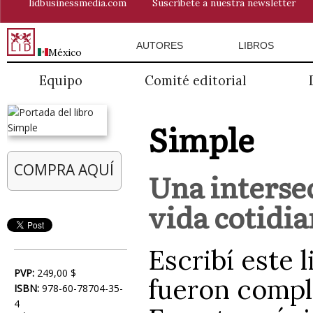
lidbusinessmedia.com
Suscríbete a nuestra newsletter
AUTORES
LIBROS
México
Equipo
Comité editorial
Simple
COMPRA AQUÍ
Una intersec
vida cotidi
Escribí este 
PVP:
249,00 $
fueron compl
ISBN:
978-60-78704-35-
4